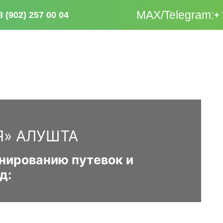
МАХ/Telegram:
+ 
8 (902) 257 00 04
» АЛУШТА
нированию путевок и
д: