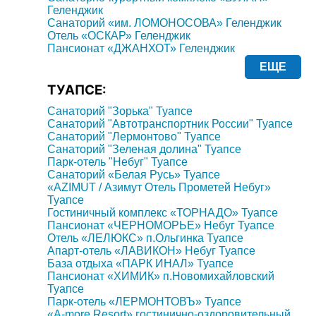
Геленджик
Санаторий «им. ЛОМОНОСОВА» Геленджик
Отель «ОСКАР» Геленджик
Пансионат «ДЖАНХОТ» Геленджик
ЕЩЕ
ТУАПСЕ:
Санаторий "Зорька" Туапсе
Санаторий "Автотранспортник России" Туапсе
Санаторий "Лермонтово" Туапсе
Санаторий "Зеленая долина" Туапсе
Парк-отель "Небуг" Туапсе
Санаторий «Белая Русь» Туапсе
«AZIMUT / Азимут Отель Прометей Небуг»
Туапсе
Гостиничный комплекс «ТОРНАДО» Туапсе
Пансионат «ЧЕРНОМОРЬЕ» Небуг Туапсе
Отель «ЛЕЛЮКС» п.Ольгинка Туапсе
Апарт-отель «ЛАВИКОН» Небуг Туапсе
База отдыха «ПАРК ИНАЛ» Туапсе
Пансионат «ХИМИК» п.Новомихайловский
Туапсе
Парк-отель «ЛЕРМОНТОВЪ» Туапсе
«A-more Resort» гостинично-оздоровительный