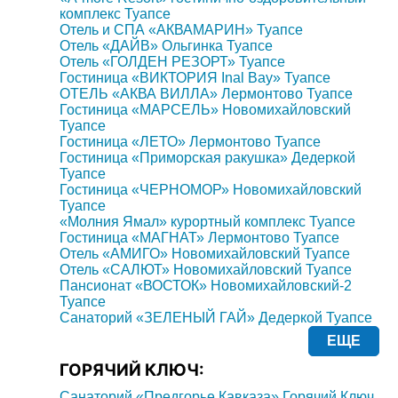
комплекс Туапсе
Отель и СПА «АКВАМАРИН» Туапсе
Отель «ДАЙВ» Ольгинка Туапсе
Отель «ГОЛДЕН РЕЗОРТ» Туапсе
Гостиница «ВИКТОРИЯ Inal Bay» Туапсе
ОТЕЛЬ «АКВА ВИЛЛА» Лермонтово Туапсе
Гостиница «МАРСЕЛЬ» Новомихайловский
Туапсе
Гостиница «ЛЕТО» Лермонтово Туапсе
Гостиница «Приморская ракушка» Дедеркой
Туапсе
Гостиница «ЧЕРНОМОР» Новомихайловский
Туапсе
«Молния Ямал» курортный комплекс Туапсе
Гостиница «МАГНАТ» Лермонтово Туапсе
Отель «АМИГО» Новомихайловский Туапсе
Отель «САЛЮТ» Новомихайловский Туапсе
Пансионат «ВОСТОК» Новомихайловский-2
Туапсе
Санаторий «ЗЕЛЕНЫЙ ГАЙ» Дедеркой Туапсе
ЕЩЕ
ГОРЯЧИЙ КЛЮЧ:
Санаторий «Предгорье Кавказа» Горячий Ключ