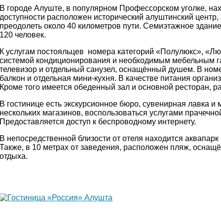
В городе Алуште, в популярном Профессорском уголке, нах
доступности расположен исторический алуштинский центр,
преодолеть около 40 километров пути. Семиэтажное здани
120 человек.
К услугам постояльцев номера категорий «Полулюкс», «Лю
системой кондиционирования и необходимым мебельным га
телевизор и отдельный санузел, оснащённый душем. В ном
балкон и отдельная мини-кухня. В качестве питания органи
Кроме того имеется обеденный зал и основной ресторан, 
В гостинице есть экскурсионное бюро, сувенирная лавка и 
нескольких магазинов, воспользоваться услугами прачечной
Предоставляется доступ к беспроводному интернету.
В непосредственной близости от отеля находится аквапар
Также, в 10 метрах от заведения, расположен пляж, осна
отдыха.