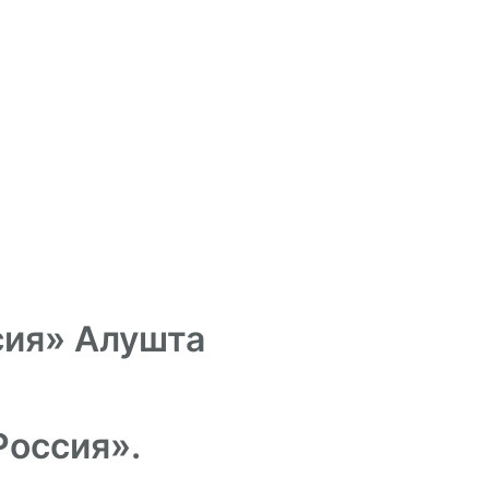
сия» Алушта
Россия».