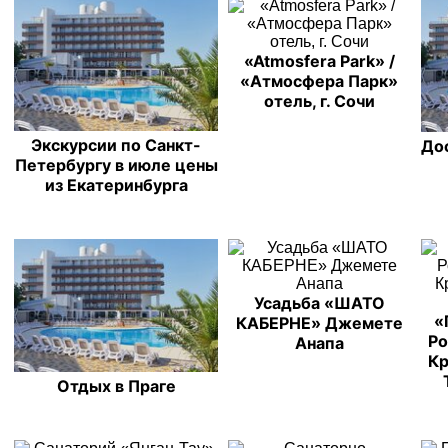
«Atmosfera Park» /
«Атмосфера Парк»
отель, г. Сочи
Экскурсии по Санкт-
До
Петербургу в июле цены
из Екатеринбурга
Усадьба «ШАТО
«
КАБЕРНЕ» Джемете
Ро
Анапа
Кр
Отдых в Праге