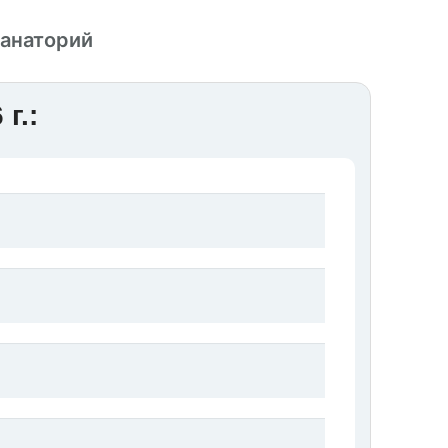
санаторий
г.: