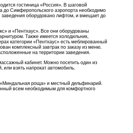
одится гостиница «Россия». В шаговой
 а до Симферопольского аэропорта необходимо
е заведения оборудовано лифтом, и вмещает до
кс» и «Пентхаус». Все они оборудованы
рнитуром. Также имеется холодильник,
ерах категории «Пентхаус» есть меблированный
зован комплексный завтрак по заказу из меню.
расположенные на территории заведения.
массажный кабинет. Можно посетить один из
, или взять напрокат автомобиль.
к «Миндальная роща» и местный дельфинарий.
щённый всем необходимым для комфортного