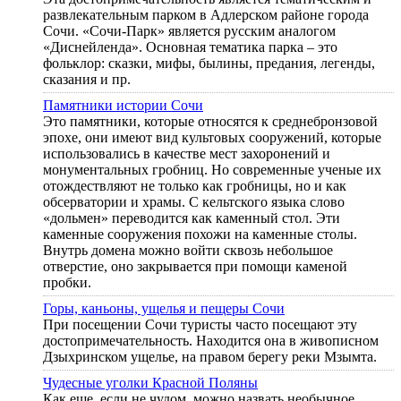
развлекательным парком в Адлерском районе города
Сочи. «Сочи-Парк» является русским аналогом
«Диснейленда». Основная тематика парка – это
фольклор: сказки, мифы, былины, предания, легенды,
сказания и пр.
Памятники истории Сочи
Это памятники, которые относятся к среднебронзовой
эпохе, они имеют вид культовых сооружений, которые
использовались в качестве мест захоронений и
монументальных гробниц. Но современные ученые их
отождествляют не только как гробницы, но и как
обсерватории и храмы. С кельтского языка слово
«дольмен» переводится как каменный стол. Эти
каменные сооружения похожи на каменные столы.
Внутрь домена можно войти сквозь небольшое
отверстие, оно закрывается при помощи каменой
пробки.
Горы, каньоны, ущелья и пещеры Сочи
При посещении Сочи туристы часто посещают эту
достопримечательность. Находится она в живописном
Дзыхринском ущелье, на правом берегу реки Мзымта.
Чудесные уголки Красной Поляны
Как еще, если не чудом, можно назвать необычное