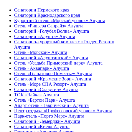
Санатории Пермского края
Санатории Краснодарского края
Курортный отель «Морской уголок» Алушта
Отель «Ривьера Санрайз» Алушта
Санаторий «Голубая Волна» Алушта
Санаторий «Алушта» Алушта
Санаторно-курортный комплекс «Голден Резорт»
Алушта
Отель «Морской» Алушта
Санаторий «Алуштинский» Алушта
Отель «Усадьба Приморский парк» Алушта
Отель «Аквапарк» Алушта
Отель «Гранатовое Поместье» Алушта
Санаторий «Крымские Зори» Алушта
Отель «Море СПА Резорт» Алушта
Санаторий «Славутич» Алушта
ТОК «Чайка» Алушта
Отель «Бартон Парк» Алушта
Апарт-отель «Таврический» Алушта
Центр отдыха «Профессорский уголок» Алушта
Парк-отель «Порто Маре» Алушта
Санаторий «Демерджи» Алушта
Санаторий «Киев» Алушта
Гостиница «Алушта» Алушта