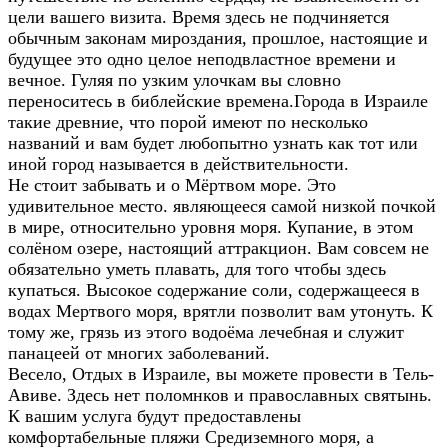
цели вашего визита. Время здесь не подчиняется
обычным законам мироздания, прошлое, настоящие и
будущее это одно целое неподвластное времени и
вечное. Гуляя по узким улочкам вы словно
переноситесь в библейские времена.Города в Израиле
такие древние, что порой имеют по несколько
названий и вам будет любопытно узнать как тот или
иной город называется в действительности.
Не стоит забывать и о Мёртвом море. Это
удивительное место. являющееся самой низкой почкой
в мире, относительно уровня моря. Купание, в этом
солёном озере, настоящий аттракцион. Вам совсем не
обязательно уметь плавать, для того чтобы здесь
купаться. Высокое содержание соли, содержащееся в
водах Мертвого моря, врятли позволит вам утонуть. К
тому же, грязь из этого водоёма лечебная и служит
панацеей от многих заболеваний.
Весело, Отдых в Израиле, вы можете провести в Тель-
Авиве. Здесь нет поломнков и православных святынь.
К вашим услуга будут предоставлены
комфортабельные пляжи Средиземного моря, а