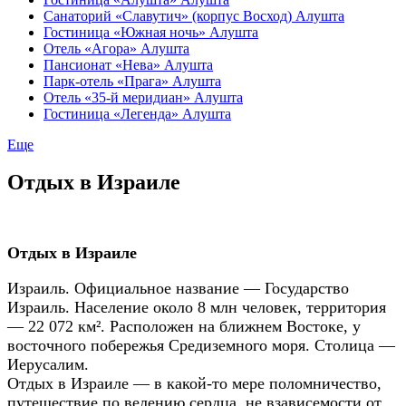
Санаторий «Славутич» (корпус Восход) Алушта
Гостиница «Южная ночь» Алушта
Отель «Агора» Алушта
Пансионат «Нева» Алушта
Парк-отель «Прага» Алушта
Отель «35-й меридиан» Алушта
Гостиница «Легенда» Алушта
Еще
Отдых в Израиле
Отдых в Израиле
Израиль. Официальное название — Государство
Израиль. Население около 8 млн человек, территория
— 22 072 км². Расположен на ближнем Востоке, у
восточного побережья Средиземного моря. Столица —
Иерусалим.
Отдых в Израиле — в какой-то мере поломничество,
путешествие по велению сердца, не взависемости от