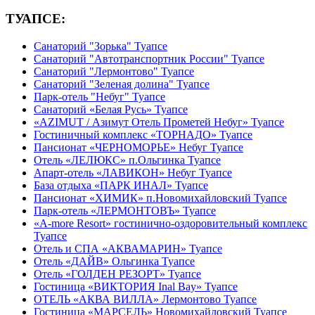
ТУАПСЕ:
Санаторий "Зорька" Туапсе
Санаторий "Автотранспортник России" Туапсе
Санаторий "Лермонтово" Туапсе
Санаторий "Зеленая долина" Туапсе
Парк-отель "Небуг" Туапсе
Санаторий «Белая Русь» Туапсе
«AZIMUT / Азимут Отель Прометей Небуг» Туапсе
Гостиничный комплекс «ТОРНАДО» Туапсе
Пансионат «ЧЕРНОМОРЬЕ» Небуг Туапсе
Отель «ЛЕЛЮКС» п.Ольгинка Туапсе
Апарт-отель «ЛАВИКОН» Небуг Туапсе
База отдыха «ПАРК ИНАЛ» Туапсе
Пансионат «ХИМИК» п.Новомихайловский Туапсе
Парк-отель «ЛЕРМОНТОВЪ» Туапсе
«A-more Resort» гостинично-оздоровительный комплекс
Туапсе
Отель и СПА «АКВАМАРИН» Туапсе
Отель «ДАЙВ» Ольгинка Туапсе
Отель «ГОЛДЕН РЕЗОРТ» Туапсе
Гостиница «ВИКТОРИЯ Inal Bay» Туапсе
ОТЕЛЬ «АКВА ВИЛЛА» Лермонтово Туапсе
Гостиница «МАРСЕЛЬ» Новомихайловский Туапсе