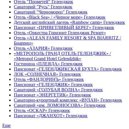
Отель "Прометей" Геленджик
Санаторий "Русь" Геленджик
Санаторий "Черноморец" Геленджик
Отель «Black Sea» / «Черное море» Геленджик
Детский английский лагерь «Rainbow camp» Геленджик
Пансионат «ПРИВЕТЛИВЫЙ БЕРЕГ» Геленджик
Отель «Оркестра Горизонт Геленджик Резорт»
Отель «ALEAN FAMILY RESORT & SPA BIARRITZ /
Биарриц»
Отель «АЗАРИЯ» Геленджик
«МЕТРОПОЛЬ ГРАНД ОТЕЛЬ ГЕЛЕНДЖИК» /
«Metropol Grand Hotel Gelendzhik»
Гостиница «ПЛЕЯДА» Геленджик
Пансионат «ГЕЛЕНДЖИКСКАЯ БУХТА» Геленджик
ЛОК «СОЛНЕЧНАЯ» Геленджик
Отель «ФАНДОРИНЪ» Геленджик
Пансионат «ГЕЛЕНДЖИК» Геленджик
Санаторий «ГОЛУБАЯ ВОЛНА» Геленджик
Пансионат «ЭНЕРГЕТИК» Геленджик
Санаторно-курортный комплекс «ВУЛАН» Геленджик
Санаторий «им. ЛОМОНОСОВА» Геленджик
Отель «ОСКАР» Геленджик
Пансионат «ДЖАНХОТ» Геленджик
Еще