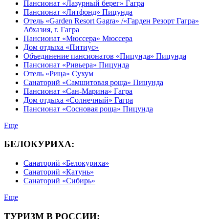
Пансионат «Лазурный берег» Гагра
Пансионат «Литфонд» Пицунда
Отель «Garden Resort Gagra» /«Гарден Резорт Гагра»
Абхазия, г. Гагра
Пансионат «Мюссера» Мюссера
Дом отдыха «Питиус»
Объединение пансионатов «Пицунда» Пицунда
Пансионат «Ривьера» Пицунда
Отель «Рица» Сухум
Санаторий «Самшитовая роща» Пицунда
Пансионат «Сан-Марина» Гагра
Дом отдыха «Солнечный» Гагра
Пансионат «Сосновая роща» Пицунда
Еще
БЕЛОКУРИХА:
Санаторий «Белокуриха»
Санаторий «Катунь»
Санаторий «Сибирь»
Еще
ТУРИЗМ В РОССИИ: