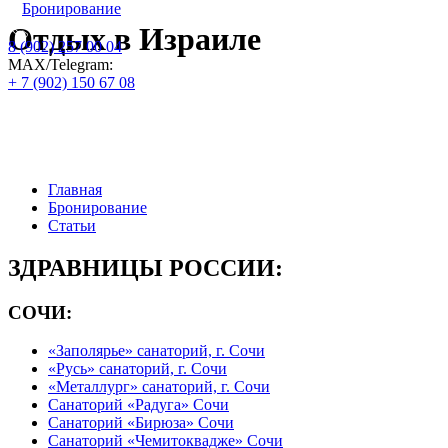
Бронирование
Отдых в Израиле
8 (902) 257 00 04
МАХ/Telegram:
+ 7 (902) 150 67 08
Официальный сайт по бронированию
путевок и номеров : цены на 2026 год:
Главная
Бронирование
Статьи
ЗДРАВНИЦЫ РОССИИ:
СОЧИ:
«Заполярье» санаторий, г. Сочи
«Русь» санаторий, г. Сочи
«Металлург» санаторий, г. Сочи
Санаторий «Радуга» Сочи
Санаторий «Бирюза» Сочи
Санаторий «Чемитоквадже» Сочи