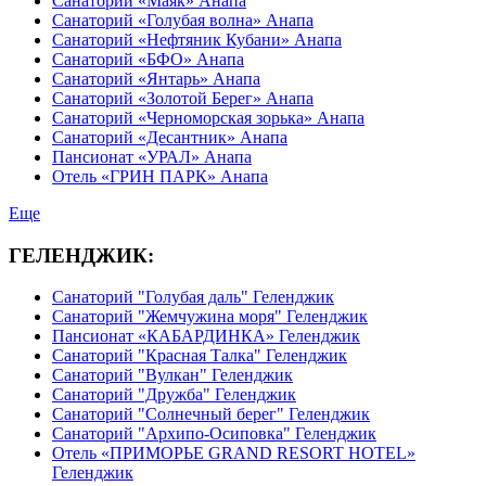
Санаторий «Маяк» Анапа
Санаторий «Голубая волна» Анапа
Санаторий «Нефтяник Кубани» Анапа
Санаторий «БФО» Анапа
Санаторий «Янтарь» Анапа
Санаторий «Золотой Берег» Анапа
Санаторий «Черноморская зорька» Анапа
Санаторий «Десантник» Анапа
Пансионат «УРАЛ» Анапа
Отель «ГРИН ПАРК» Анапа
Еще
ГЕЛЕНДЖИК:
Санаторий "Голубая даль" Геленджик
Санаторий "Жемчужина моря" Геленджик
Пансионат «КАБАРДИНКА» Геленджик
Санаторий "Красная Талка" Геленджик
Санаторий "Вулкан" Геленджик
Санаторий "Дружба" Геленджик
Санаторий "Солнечный берег" Геленджик
Санаторий "Архипо-Осиповка" Геленджик
Отель «ПРИМОРЬЕ GRAND RESORT HOTEL»
Геленджик