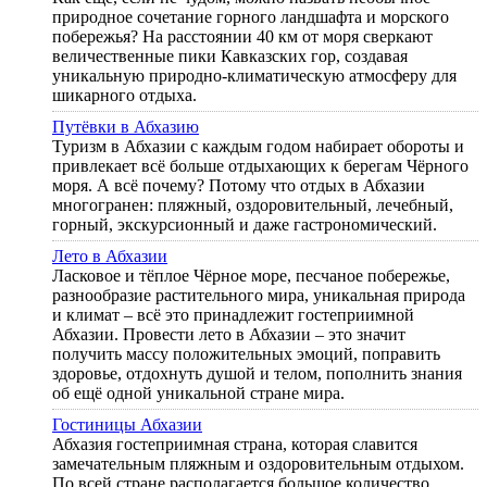
природное сочетание горного ландшафта и морского
побережья? На расстоянии 40 км от моря сверкают
величественные пики Кавказских гор, создавая
уникальную природно-климатическую атмосферу для
шикарного отдыха.
Путёвки в Абхазию
Туризм в Абхазии с каждым годом набирает обороты и
привлекает всё больше отдыхающих к берегам Чёрного
моря. А всё почему? Потому что отдых в Абхазии
многогранен: пляжный, оздоровительный, лечебный,
горный, экскурсионный и даже гастрономический.
Лето в Абхазии
Ласковое и тёплое Чёрное море, песчаное побережье,
разнообразие растительного мира, уникальная природа
и климат – всё это принадлежит гостеприимной
Абхазии. Провести лето в Абхазии – это значит
получить массу положительных эмоций, поправить
здоровье, отдохнуть душой и телом, пополнить знания
об ещё одной уникальной стране мира.
Гостиницы Абхазии
Абхазия гостеприимная страна, которая славится
замечательным пляжным и оздоровительным отдыхом.
По всей стране располагается большое количество