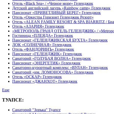
Отель «Black Sea» / «Черное море» Геленджик
Детский английский лагерь «Rainbow camp» Геленджик
Пансионат «ПРИВЕТЛИВЫЙ БЕРЕГ» Геленджик
Отель «Оркестра Горизонт Геленджик Резорт»
Отель «ALEAN FAMILY RESORT & SPA BIARRITZ / Би
Отель «АЗАРИЯ» Геленджик
«МЕТРОПОЛЬ ГРАНД ОТЕЛЬ ГЕЛЕНДЖИК» / «Metropol Gr
Гостиница «ПЛЕЯДА» Геленджик
Пансионат «ГЕЛЕНДЖИКСКАЯ БУХТА» Геленджик
ЛОК «СОЛНЕЧНАЯ» Геленджик
Отель «ФАНДОРИНЪ» Геленджик
Пансионат «ГЕЛЕНДЖИК» Геленджик
Санаторий «ГОЛУБАЯ ВОЛНА» Геленджик
Пансионат «ЭНЕРГЕТИК» Геленджик
Санаторно-курортный комплекс «ВУЛАН» Геленджик
Санаторий «им. ЛОМОНОСОВА» Геленджик
Отель «ОСКАР» Геленджик
Пансионат «ДЖАНХОТ» Геленджик
Еще
ТУАПСЕ:
Санаторий "Зорька" Туапсе