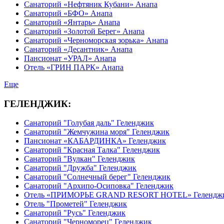
Санаторий «Нефтяник Кубани» Анапа
Санаторий «БФО» Анапа
Санаторий «Янтарь» Анапа
Санаторий «Золотой Берег» Анапа
Санаторий «Черноморская зорька» Анапа
Санаторий «Десантник» Анапа
Пансионат «УРАЛ» Анапа
Отель «ГРИН ПАРК» Анапа
Еще
ГЕЛЕНДЖИК:
Санаторий "Голубая даль" Геленджик
Санаторий "Жемчужина моря" Геленджик
Пансионат «КАБАРДИНКА» Геленджик
Санаторий "Красная Талка" Геленджик
Санаторий "Вулкан" Геленджик
Санаторий "Дружба" Геленджик
Санаторий "Солнечный берег" Геленджик
Санаторий "Архипо-Осиповка" Геленджик
Отель «ПРИМОРЬЕ GRAND RESORT HOTEL» Гелендж
Отель "Прометей" Геленджик
Санаторий "Русь" Геленджик
Санаторий "Черноморец" Геленджик