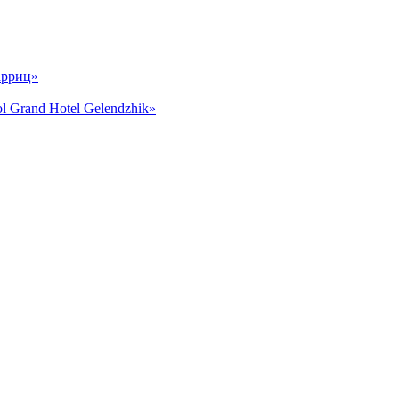
арриц»
and Hotel Gelendzhik»