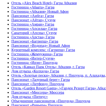
Отель «Alex Beach Hotel» Гагра Абхазия
Гостиница «Абаата» Гагра
Гостиница «Абхазия» Новый Афон
Пансионат «Аибга» Гагра
Пансионат «Айтар» Сухум
Гостиница «Амран» Гагра
Гостиница «Апсилаа» Гагра
Санаторий «Апсны» Сухум
Гостиница «Арстаа» Гагра
Пансионат «Багрипш» Гагра
Пансионат «Водопад» Новый Афон
Курортный комплекс «Гагрипш» Гагра
Гостиница «Жемчужина» Гагра
Гостиница «Интер-Сухум»
Гостиница «Ирэн» Пицунда
Отель «Кавказ Парк Отель» Абхазия, г. Гагра
Дом отдыха «Колхида» Гагра
Отель «Золотые пески» Абхазия, г. Пицунда, п. Алахадзы
Пансионат «Лазурный берег» Гагра
Пансионат «Литфонд» Пицунда
Отель «Garden Resort Gagra» /«Гарден Резорт Гагра» Абхази
Пансионат «Мюссера» Мюссера
Дом отдыха «Питиус»
Объединение пансионатов «Пицунда» Пицунда
Пансионат «Ривьера» Пицунда