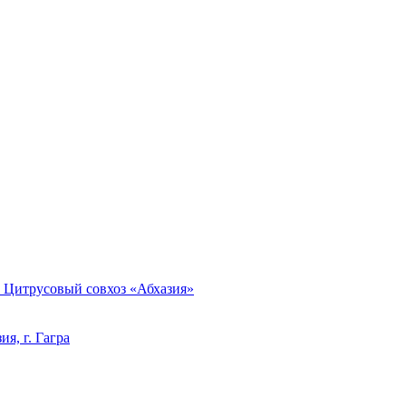
, Цитрусовый совхоз «Абхазия»
я, г. Гагра