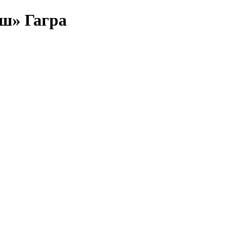
ш» Гагра
тевок и номеров : цены на 2026 год: