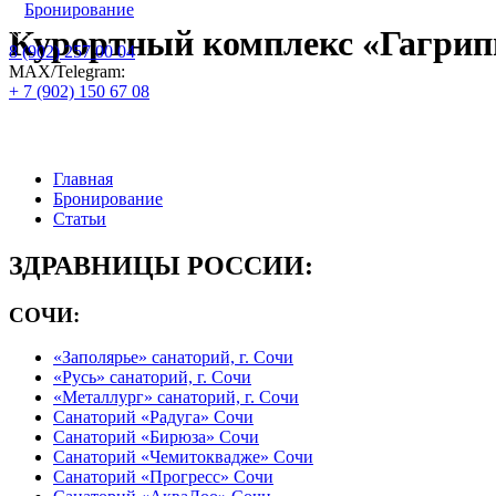
Бронирование
Курортный комплекс «Гагрип
8 (902) 257 00 04
МАХ/Telegram:
+ 7 (902) 150 67 08
Официальный сайт по бронированию пу
Главная
Бронирование
Статьи
ЗДРАВНИЦЫ РОССИИ:
СОЧИ:
«Заполярье» санаторий, г. Сочи
«Русь» санаторий, г. Сочи
«Металлург» санаторий, г. Сочи
Санаторий «Радуга» Сочи
Санаторий «Бирюза» Сочи
Санаторий «Чемитоквадже» Сочи
Санаторий «Прогресс» Сочи