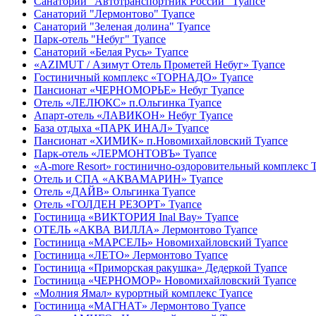
Санаторий "Автотранспортник России" Туапсе
Санаторий "Лермонтово" Туапсе
Санаторий "Зеленая долина" Туапсе
Парк-отель "Небуг" Туапсе
Санаторий «Белая Русь» Туапсе
«AZIMUT / Азимут Отель Прометей Небуг» Туапсе
Гостиничный комплекс «ТОРНАДО» Туапсе
Пансионат «ЧЕРНОМОРЬЕ» Небуг Туапсе
Отель «ЛЕЛЮКС» п.Ольгинка Туапсе
Апарт-отель «ЛАВИКОН» Небуг Туапсе
База отдыха «ПАРК ИНАЛ» Туапсе
Пансионат «ХИМИК» п.Новомихайловский Туапсе
Парк-отель «ЛЕРМОНТОВЪ» Туапсе
«A-more Resort» гостинично-оздоровительный комплекс 
Отель и СПА «АКВАМАРИН» Туапсе
Отель «ДАЙВ» Ольгинка Туапсе
Отель «ГОЛДЕН РЕЗОРТ» Туапсе
Гостиница «ВИКТОРИЯ Inal Bay» Туапсе
ОТЕЛЬ «АКВА ВИЛЛА» Лермонтово Туапсе
Гостиница «МАРСЕЛЬ» Новомихайловский Туапсе
Гостиница «ЛЕТО» Лермонтово Туапсе
Гостиница «Приморская ракушка» Дедеркой Туапсе
Гостиница «ЧЕРНОМОР» Новомихайловский Туапсе
«Молния Ямал» курортный комплекс Туапсе
Гостиница «МАГНАТ» Лермонтово Туапсе