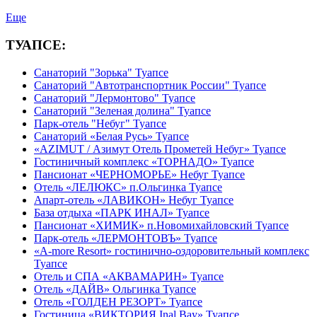
Еще
ТУАПСЕ:
Санаторий "Зорька" Туапсе
Санаторий "Автотранспортник России" Туапсе
Санаторий "Лермонтово" Туапсе
Санаторий "Зеленая долина" Туапсе
Парк-отель "Небуг" Туапсе
Санаторий «Белая Русь» Туапсе
«AZIMUT / Азимут Отель Прометей Небуг» Туапсе
Гостиничный комплекс «ТОРНАДО» Туапсе
Пансионат «ЧЕРНОМОРЬЕ» Небуг Туапсе
Отель «ЛЕЛЮКС» п.Ольгинка Туапсе
Апарт-отель «ЛАВИКОН» Небуг Туапсе
База отдыха «ПАРК ИНАЛ» Туапсе
Пансионат «ХИМИК» п.Новомихайловский Туапсе
Парк-отель «ЛЕРМОНТОВЪ» Туапсе
«A-more Resort» гостинично-оздоровительный комплекс
Туапсе
Отель и СПА «АКВАМАРИН» Туапсе
Отель «ДАЙВ» Ольгинка Туапсе
Отель «ГОЛДЕН РЕЗОРТ» Туапсе
Гостиница «ВИКТОРИЯ Inal Bay» Туапсе