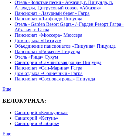
Отель «Золотые пески» Абхазия, г. Пицунда, п.
Алахадзы, Цитрусовый совхоз «Абхазия»
Пансионат «Лазурный берег» Гагра
Пансионат «Литфонд» Пицунда
Отель «Garden Resort Gagra» /«Гарден Резорт Гагра»
Абхазия, г. Гагра
Пансионат «Мюссера» Мюссера
Дом отдыха «Питиус»
Объединение пансионатов «Пицунда» Пицунда
Пансионат «Ривьера» Пицунда
Отель «Рица» Сухум
Санаторий «Самшитовая роща» Пицунда
Пансионат «Сан-Марина» Гагра
Дом отдыха «Солнечный» Гагра
Пансионат «Сосновая роща» Пицунда
Еще
БЕЛОКУРИХА:
Санаторий «Белокуриха»
Санаторий «Катунь»
Санаторий «Сибирь»
Еще