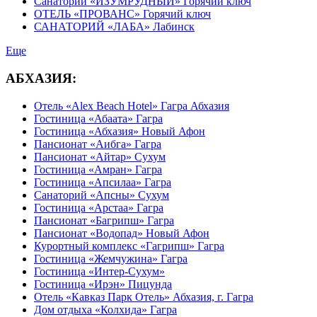
Санаторий «ИЗУМРУДНЫЙ» Горячий ключ
ОТЕЛЬ «ПРОВАНС» Горячий ключ
САНАТОРИЙ «ЛАБА» Лабинск
Еще
АБХАЗИЯ:
Отель «Alex Beach Hotel» Гагра Абхазия
Гостиница «Абаата» Гагра
Гостиница «Абхазия» Новый Афон
Пансионат «Аибга» Гагра
Пансионат «Айтар» Сухум
Гостиница «Амран» Гагра
Гостиница «Апсилаа» Гагра
Санаторий «Апсны» Сухум
Гостиница «Арстаа» Гагра
Пансионат «Багрипш» Гагра
Пансионат «Водопад» Новый Афон
Курортный комплекс «Гагрипш» Гагра
Гостиница «Жемчужина» Гагра
Гостиница «Интер-Сухум»
Гостиница «Ирэн» Пицунда
Отель «Кавказ Парк Отель» Абхазия, г. Гагра
Дом отдыха «Колхида» Гагра