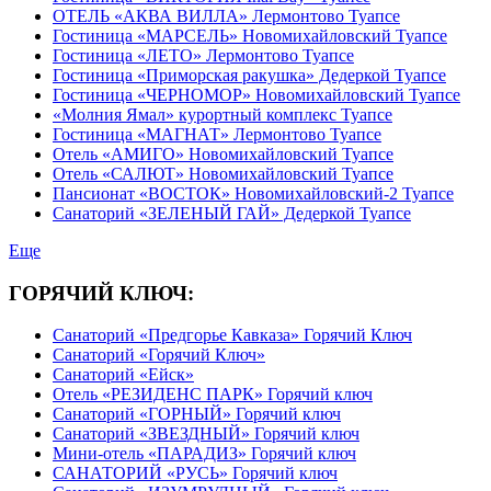
ОТЕЛЬ «АКВА ВИЛЛА» Лермонтово Туапсе
Гостиница «МАРСЕЛЬ» Новомихайловский Туапсе
Гостиница «ЛЕТО» Лермонтово Туапсе
Гостиница «Приморская ракушка» Дедеркой Туапсе
Гостиница «ЧЕРНОМОР» Новомихайловский Туапсе
«Молния Ямал» курортный комплекс Туапсе
Гостиница «МАГНАТ» Лермонтово Туапсе
Отель «АМИГО» Новомихайловский Туапсе
Отель «САЛЮТ» Новомихайловский Туапсе
Пансионат «ВОСТОК» Новомихайловский-2 Туапсе
Санаторий «ЗЕЛЕНЫЙ ГАЙ» Дедеркой Туапсе
Еще
ГОРЯЧИЙ КЛЮЧ:
Санаторий «Предгорье Кавказа» Горячий Ключ
Санаторий «Горячий Ключ»
Санаторий «Ейск»
Отель «РЕЗИДЕНС ПАРК» Горячий ключ
Санаторий «ГОРНЫЙ» Горячий ключ
Санаторий «ЗВЕЗДНЫЙ» Горячий ключ
Мини-отель «ПАРАДИЗ» Горячий ключ
САНАТОРИЙ «РУСЬ» Горячий ключ