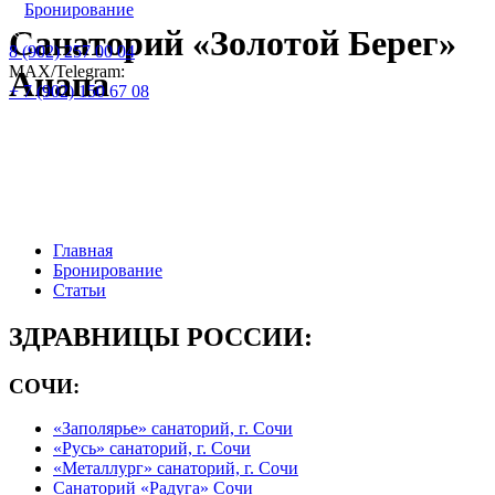
Бронирование
Санаторий «Золотой Берег»
8 (902) 257 00 04
МАХ/Telegram:
Анапа
+ 7 (902) 150 67 08
Официальный сайт по бронированию
путевок и номеров : цены на 2026 год:
Главная
Бронирование
Статьи
ЗДРАВНИЦЫ РОССИИ:
СОЧИ:
«Заполярье» санаторий, г. Сочи
«Русь» санаторий, г. Сочи
«Металлург» санаторий, г. Сочи
Санаторий «Радуга» Сочи