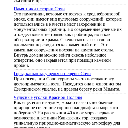
сказания и пр.
Памятники истории Сочи
Это памятники, которые относятся к среднебронзовой
эпохе, они имеют вид культовых сооружений, которые
использовались в качестве мест захоронений и
монументальных гробниц. Но современные ученые их
отождествляют не только как гробницы, но и как
обсерватории и храмы. С кельтского языка слово
«дольмен» переводится как каменный стол. Эти
каменные сооружения похожи на каменные столы.
Внутрь домена можно войти сквозь небольшое
отверстие, оно закрывается при помощи каменой
пробки.
Горы, каньоны, ущелья и пещеры Сочи
При посещении Сочи туристы часто посещают эту
достопримечательность. Находится она в живописном
Дзыхринском ущелье, на правом берегу реки Мзымта.
Чудесные уголки Красной Поляны
Как еще, если не чудом, можно назвать необычное
природное сочетание горного ландшафта и морского
побережья? На расстоянии 40 км от моря сверкают
величественные пики Кавказских гор, создавая
уникальную природно-климатическую атмосферу для