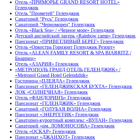
Отель «ПРИМОРЬЕ GRAND RESORT HOTEL»
Геленджик
Отель "Прометей" Геленджик
Санаторий "Русь" Геленджик
Санаторий "Черноморец" Геленджик
Отель «Black Sea» / «Черное море» Геленджик
Детский английский лагерь «Rainbow camp» Геленджик
Пансионат «ПРИВЕТЛИВЫЙ БЕРЕГ» Геленджик
Отель «Оркестра Горизонт Геленджик Резорт»
Отель «ALEAN FAMILY RESORT & SPA BIARRITZ /
Биарриц»
Отель «АЗАРИЯ» Геленджик
«МЕТРОПОЛЬ ГРАНД ОТЕЛЬ ГЕЛЕНДЖИК» /
«Metropol Grand Hotel Gelendzhik»
Гостиница «ПЛЕЯДА» Геленджик
Пансионат «ГЕЛЕНДЖИКСКАЯ БУХТА» Геленджик
ЛОК «СОЛНЕЧНАЯ» Геленджик
Отель «ФАНДОРИНЪ» Геленджик
Пансионат «ГЕЛЕНДЖИК» Геленджик
Санаторий «ГОЛУБАЯ ВОЛНА» Геленджик
Пансионат «ЭНЕРГЕТИК» Геленджик
Санаторно-курортный комплекс «ВУЛАН» Геленджик
Санаторий «им. ЛОМОНОСОВА» Геленджик
Отель «ОСКАР» Геленджик
Пансионат «ДЖАНХОТ» Геленджик