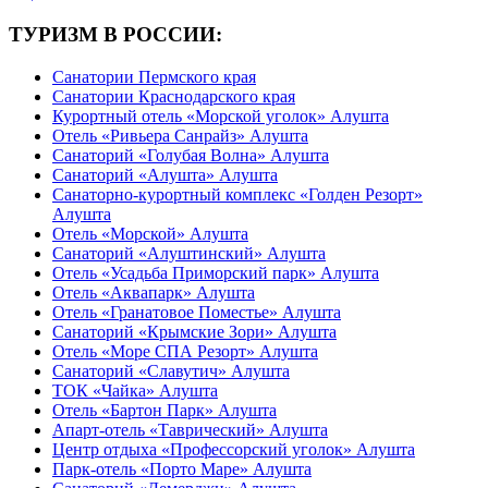
ТУРИЗМ В РОССИИ:
Санатории Пермского края
Санатории Краснодарского края
Курортный отель «Морской уголок» Алушта
Отель «Ривьера Санрайз» Алушта
Санаторий «Голубая Волна» Алушта
Санаторий «Алушта» Алушта
Санаторно-курортный комплекс «Голден Резорт»
Алушта
Отель «Морской» Алушта
Санаторий «Алуштинский» Алушта
Отель «Усадьба Приморский парк» Алушта
Отель «Аквапарк» Алушта
Отель «Гранатовое Поместье» Алушта
Санаторий «Крымские Зори» Алушта
Отель «Море СПА Резорт» Алушта
Санаторий «Славутич» Алушта
ТОК «Чайка» Алушта
Отель «Бартон Парк» Алушта
Апарт-отель «Таврический» Алушта
Центр отдыха «Профессорский уголок» Алушта
Парк-отель «Порто Маре» Алушта