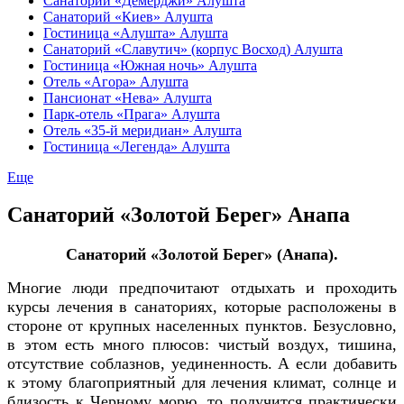
Санаторий «Демерджи» Алушта
Санаторий «Киев» Алушта
Гостиница «Алушта» Алушта
Санаторий «Славутич» (корпус Восход) Алушта
Гостиница «Южная ночь» Алушта
Отель «Агора» Алушта
Пансионат «Нева» Алушта
Парк-отель «Прага» Алушта
Отель «35-й меридиан» Алушта
Гостиница «Легенда» Алушта
Еще
Санаторий «Золотой Берег» Анапа
Санаторий «Золотой Берег» (Анапа)
.
Многие люди предпочитают отдыхать и проходить
курсы лечения в санаториях, которые расположены в
стороне от крупных населенных пунктов. Безусловно,
в этом есть много плюсов: чистый воздух, тишина,
отсутствие соблазнов, уединенность. А если добавить
к этому благоприятный для лечения климат, солнце и
близость к Черному морю, то получится практически