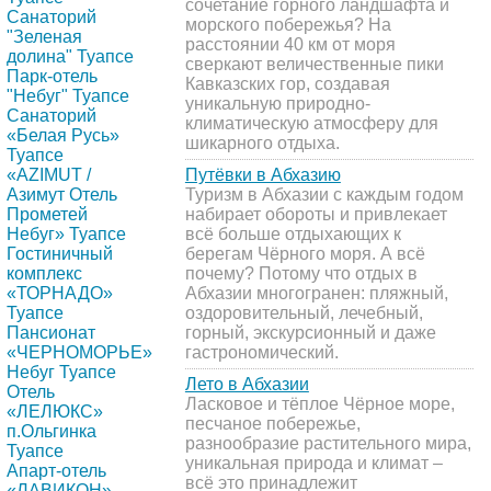
сочетание горного ландшафта и
Санаторий
морского побережья? На
"Зеленая
расстоянии 40 км от моря
долина" Туапсе
сверкают величественные пики
Парк-отель
Кавказских гор, создавая
"Небуг" Туапсе
уникальную природно-
Санаторий
климатическую атмосферу для
«Белая Русь»
шикарного отдыха.
Туапсе
Путёвки в Абхазию
«AZIMUT /
Туризм в Абхазии с каждым годом
Азимут Отель
набирает обороты и привлекает
Прометей
всё больше отдыхающих к
Небуг» Туапсе
берегам Чёрного моря. А всё
Гостиничный
почему? Потому что отдых в
комплекс
Абхазии многогранен: пляжный,
«ТОРНАДО»
оздоровительный, лечебный,
Туапсе
горный, экскурсионный и даже
Пансионат
гастрономический.
«ЧЕРНОМОРЬЕ»
Небуг Туапсе
Лето в Абхазии
Отель
Ласковое и тёплое Чёрное море,
«ЛЕЛЮКС»
песчаное побережье,
п.Ольгинка
разнообразие растительного мира,
Туапсе
уникальная природа и климат –
Апарт-отель
всё это принадлежит
«ЛАВИКОН»