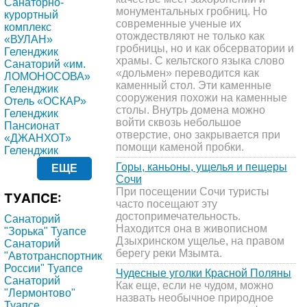
Санаторно-
монументальных гробниц. Но
курортный
современные ученые их
комплекс
отождествляют не только как
«ВУЛАН»
гробницы, но и как обсерватории и
Геленджик
храмы. С кельтского языка слово
Санаторий «им.
«дольмен» переводится как
ЛОМОНОСОВА»
каменный стол. Эти каменные
Геленджик
сооружения похожи на каменные
Отель «ОСКАР»
столы. Внутрь домена можно
Геленджик
войти сквозь небольшое
Пансионат
отверстие, оно закрывается при
«ДЖАНХОТ»
помощи каменой пробки.
Геленджик
Горы, каньоны, ущелья и пещеры
ЕЩЕ
Сочи
При посещении Сочи туристы
ТУАПСЕ:
часто посещают эту
достопримечательность.
Санаторий
Находится она в живописном
"Зорька" Туапсе
Дзыхринском ущелье, на правом
Санаторий
берегу реки Мзымта.
"Автотранспортник
России" Туапсе
Чудесные уголки Красной Поляны
Санаторий
Как еще, если не чудом, можно
"Лермонтово"
назвать необычное природное
Туапсе