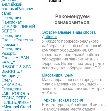
Анапа
английский
лагерь «Rainbow
camp»
Рекомендуем
Геленджик
ознакомиться:
Пансионат
«ПРИВЕТЛИВЫЙ
БЕРЕГ»
Экстремальные виды спорта.
Геленджик
Дайвинг
Отель «Оркестра
У каждого профессионального
Горизонт
дайвера есть свой собственный
Геленджик
комплект оборудования. От
Резорт»
качества и правильной работы
Отель «ALEAN
оборудования зависит жизнь и
FAMILY
здоровье. Именно поэтому, редко
RESORT & SPA
используется оборудование Б/У.
BIARRITZ /
Массандра Крым
Биарриц»
Массандра – поселок городского
Отель
типа с населением семь тысяч
«АЗАРИЯ»
человек, в нескольких километрах
Геленджик
от Ялты.
«МЕТРОПОЛЬ
ГРАНД ОТЕЛЬ
Туристическая Россия
ГЕЛЕНДЖИК» /
Египет, Турция, Арабские Эмираты
«Metropol Grand
- излюбленные места отдыха