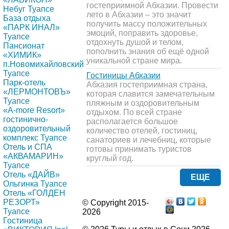
гостеприимной Абхазии. Провести
Небуг Туапсе
лето в Абхазии – это значит
База отдыха
получить массу положительных
«ПАРК ИНАЛ»
эмоций, поправить здоровье,
Туапсе
отдохнуть душой и телом,
Пансионат
пополнить знания об ещё одной
«ХИМИК»
уникальной стране мира.
п.Новомихайловский
Туапсе
Гостиницы Абхазии
Парк-отель
Абхазия гостеприимная страна,
«ЛЕРМОНТОВЪ»
которая славится замечательным
Туапсе
пляжным и оздоровительным
«A-more Resort»
отдыхом. По всей стране
гостинично-
располагается большое
оздоровительный
количество отелей, гостиниц,
комплекс Туапсе
санаториев и лечебниц, которые
Отель и СПА
готовы принимать туристов
«АКВАМАРИН»
круглый год.
Туапсе
Отель «ДАЙВ»
ЕЩЕ
Ольгинка Туапсе
Отель «ГОЛДЕН
РЕЗОРТ»
© Copyright 2015-
Туапсе
2026
Гостиница