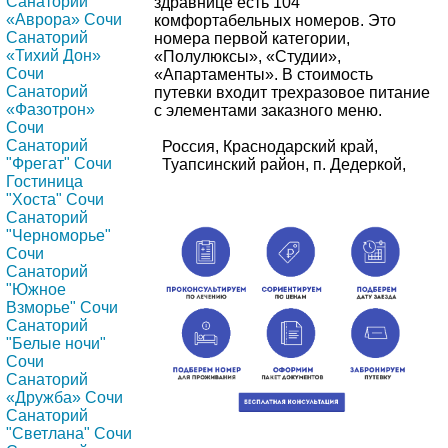
Санаторий
здравнице есть 104
«Аврора» Сочи
комфортабельных номеров. Это
Санаторий
номера первой категории,
«Тихий Дон»
«Полулюксы», «Студии»,
Сочи
«Апартаменты». В стоимость
Санаторий
путевки входит трехразовое питание
«Фазотрон»
c элементами заказного меню.
Сочи
Санаторий
Россия, Краснодарский край,
"Фрегат" Сочи
Туапсинский район, п. Дедеркой,
Гостиница
"Хоста" Сочи
Санаторий
"Черноморье"
Сочи
Санаторий
"Южное
Взморье" Сочи
Санаторий
"Белые ночи"
Сочи
Санаторий
«Дружба» Сочи
Санаторий
"Светлана" Сочи