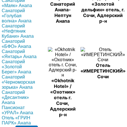
Санаторий
Санаторий
«Золотой
«Маяк» Анапа
Анапа-
дельфин» отель, г.
Санаторий
Нептун
Сочи, Адлерский
«Голубая
Анапа
р-н
волна» Анапа
Санаторий
«Нефтяник
Кубани» Анапа
Санаторий
«БФО» Анапа
Санаторий
«Янтарь» Анапа
Санаторий
Отель
«Золотой
«ИМЕРЕТИНСКИЙ»
Берег» Анапа
Сочи
Санаторий
«Okhotnik
«Черноморская
Hotel» /
зорька» Анапа
«Охотник»
Санаторий
отель г.
«Десантник»
Анапа
Сочи,
Пансионат
Адлерский
«УРАЛ» Анапа
р-н
Отель «ГРИН
ПАРК» Анапа