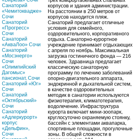
трех комфортабельных спальных
Санаторий
корпусов и здания администрации.
«Чемитоквадже»
На расстоянии в 250 метров от
Сочи
корпусов находится пляж.
Санаторий
Санаторий предлагает отличные
«Прогресс»
условия для семейного,
Сочи
оздоровительного, корпоративного
Санаторий
отдыха. Санаторно-курортное
«АкваЛоо» Сочи
учреждение принимает отдыхающих
Санаторий
с апреля по ноябрь. Максимальная
«Мосэнерго»
загрузка гостиничного фонда — 216
Сочи
человек. Здравница предлагает
«Олимпийский
классическую санаторную
Дагомыс»
программу по лечению заболеваний
пансионат, Сочи
опорно-двигательного аппарата,
Санаторий «Юг»
эндокринной и дыхательной систем,
Сочи
в качестве оздоровительных
Санаторий
методик в санатории используются
«Октябрьский»
физиотерапия, климатотерапия,
Сочи
водолечение. Инфраструктура
Санаторий
курорта включает мини-зоопарк,
«Адлеркурорт»
круглосуточно охраняемую стоянку,
корпус
бассейн с элементами аквапарка,
«Дельфин»,
спортивные площадки, прогулочные
Сочи
зоны. В общей сложности в