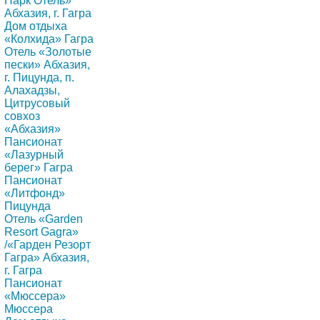
Парк Отель»
Абхазия, г. Гагра
Дом отдыха
«Колхида» Гагра
Отель «Золотые
пески» Абхазия,
г. Пицунда, п.
Алахадзы,
Цитрусовый
совхоз
«Абхазия»
Пансионат
«Лазурный
берег» Гагра
Пансионат
«Литфонд»
Пицунда
Отель «Garden
Resort Gagra»
/«Гарден Резорт
Гагра» Абхазия,
г. Гагра
Пансионат
«Мюссера»
Мюссера