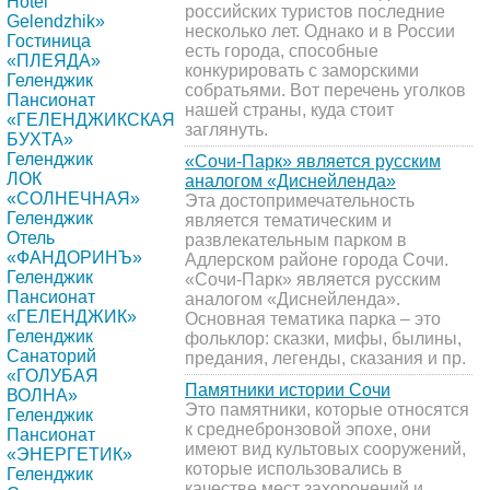
Hotel
российских туристов последние
Gelendzhik»
несколько лет. Однако и в России
Гостиница
есть города, способные
«ПЛЕЯДА»
конкурировать с заморскими
Геленджик
собратьями. Вот перечень уголков
Пансионат
нашей страны, куда стоит
«ГЕЛЕНДЖИКСКАЯ
заглянуть.
БУХТА»
Геленджик
«Сочи-Парк» является русским
ЛОК
аналогом «Диснейленда»
«СОЛНЕЧНАЯ»
Эта достопримечательность
Геленджик
является тематическим и
Отель
развлекательным парком в
«ФАНДОРИНЪ»
Адлерском районе города Сочи.
Геленджик
«Сочи-Парк» является русским
Пансионат
аналогом «Диснейленда».
«ГЕЛЕНДЖИК»
Основная тематика парка – это
Геленджик
фольклор: сказки, мифы, былины,
Санаторий
предания, легенды, сказания и пр.
«ГОЛУБАЯ
Памятники истории Сочи
ВОЛНА»
Это памятники, которые относятся
Геленджик
к среднебронзовой эпохе, они
Пансионат
имеют вид культовых сооружений,
«ЭНЕРГЕТИК»
которые использовались в
Геленджик
качестве мест захоронений и