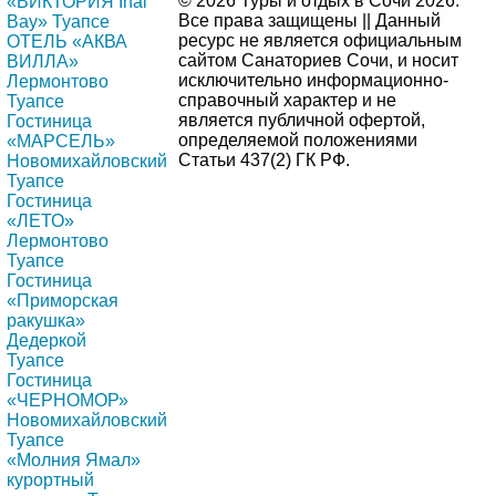
© 2026 Туры и отдых в Сочи 2026.
«ВИКТОРИЯ Inal
Все права защищены || Данный
Bay» Туапсе
ресурс не является официальным
ОТЕЛЬ «АКВА
сайтом Санаториев Сочи, и носит
ВИЛЛА»
исключительно информационно-
Лермонтово
справочный характер и не
Туапсе
является публичной офертой,
Гостиница
определяемой положениями
«МАРСЕЛЬ»
Статьи 437(2) ГК РФ.
Новомихайловский
Туапсе
Гостиница
«ЛЕТО»
Лермонтово
Туапсе
Гостиница
«Приморская
ракушка»
Дедеркой
Туапсе
Гостиница
«ЧЕРНОМОР»
Новомихайловский
Туапсе
«Молния Ямал»
курортный