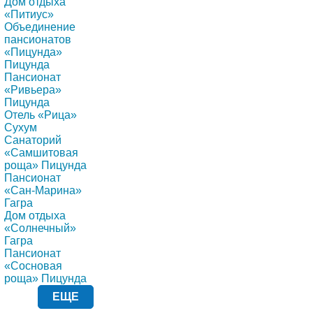
Дом отдыха
«Питиус»
Объединение
пансионатов
«Пицунда»
Пицунда
Пансионат
«Ривьера»
Пицунда
Отель «Рица»
Сухум
Санаторий
«Самшитовая
роща» Пицунда
Пансионат
«Сан-Марина»
Гагра
Дом отдыха
«Солнечный»
Гагра
Пансионат
«Сосновая
роща» Пицунда
ЕЩЕ