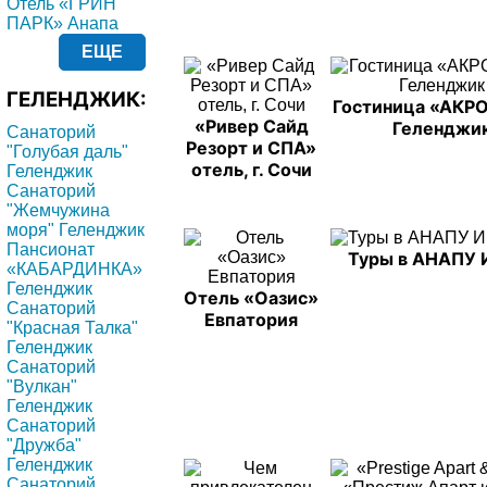
Отель «ГРИН
ПАРК» Анапа
ЕЩЕ
ГЕЛЕНДЖИК:
Гостиница «АКР
«Ривер Сайд
Геленджи
Санаторий
Резорт и СПА»
"Голубая даль"
отель, г. Сочи
Геленджик
Санаторий
"Жемчужина
моря" Геленджик
Пансионат
Туры в АНАПУ
«КАБАРДИНКА»
Геленджик
Отель «Оазис»
Санаторий
Евпатория
"Красная Талка"
Геленджик
Санаторий
"Вулкан"
Геленджик
Санаторий
"Дружба"
Геленджик
Санаторий