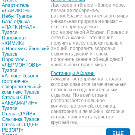
Ласковое и тёплое Чёрное море,
Апарт-отель
песчаное побережье,
«ЛАВИКОН»
разнообразие растительного мира,
Небуг Туапсе
уникальная природа и климат –
База отдыха
всё это принадлежит
«ПАРК ИНАЛ»
гостеприимной Абхазии. Провести
Туапсе
лето в Абхазии – это значит
Пансионат
получить массу положительных
«ХИМИК»
эмоций, поправить здоровье,
п.Новомихайловский
отдохнуть душой и телом,
Туапсе
пополнить знания об ещё одной
Парк-отель
уникальной стране мира.
«ЛЕРМОНТОВЪ»
Туапсе
Гостиницы Абхазии
«A-more Resort»
Абхазия гостеприимная страна,
гостинично-
которая славится замечательным
оздоровительный
пляжным и оздоровительным
комплекс Туапсе
отдыхом. По всей стране
Отель и СПА
располагается большое
«АКВАМАРИН»
количество отелей, гостиниц,
Туапсе
санаториев и лечебниц, которые
Отель «ДАЙВ»
готовы принимать туристов
Ольгинка Туапсе
круглый год.
Отель «ГОЛДЕН
РЕЗОРТ»
ЕЩЕ