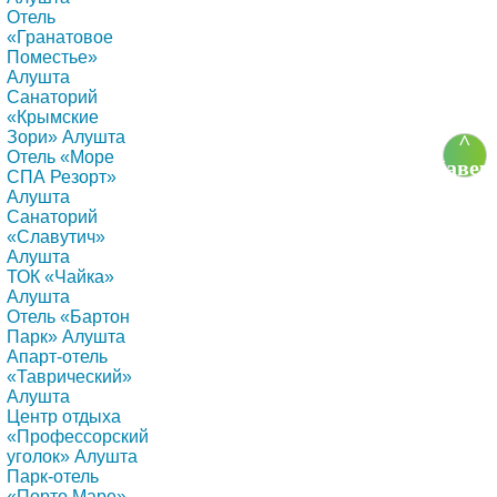
Отель
«Гранатовое
Поместье»
Алушта
Санаторий
«Крымские
Зори» Алушта
^
Отель «Море
Навер
СПА Резорт»
Алушта
Санаторий
«Славутич»
Алушта
ТОК «Чайка»
Алушта
Отель «Бартон
Парк» Алушта
Апарт-отель
«Таврический»
Алушта
Центр отдыха
«Профессорский
уголок» Алушта
Парк-отель
«Порто Маре»