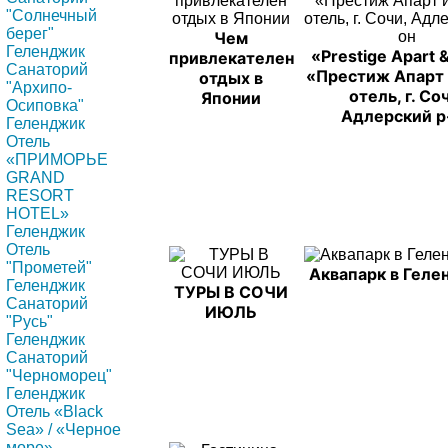
"Солнечный
берег"
Чем
Геленджик
«Prestige Apart &
привлекателен
Санаторий
«Престиж Апарт
отдых в
"Архипо-
отель, г. Со
Японии
Осиповка"
Адлерский р
Геленджик
Отель
«ПРИМОРЬЕ
GRAND
RESORT
HOTEL»
Геленджик
Отель
"Прометей"
Аквапарк в Гел
Геленджик
ТУРЫ В СОЧИ
Санаторий
ИЮЛЬ
"Русь"
Геленджик
Санаторий
"Черноморец"
Геленджик
Отель «Black
Sea» / «Черное
море»