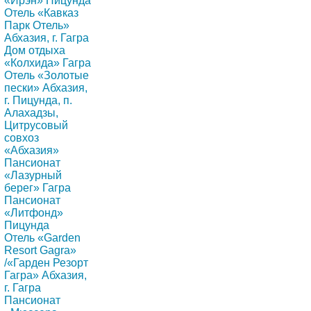
«Ирэн» Пицунда
Отель «Кавказ
Парк Отель»
Абхазия, г. Гагра
Дом отдыха
«Колхида» Гагра
Отель «Золотые
пески» Абхазия,
г. Пицунда, п.
Алахадзы,
Цитрусовый
совхоз
«Абхазия»
Пансионат
«Лазурный
берег» Гагра
Пансионат
«Литфонд»
Пицунда
Отель «Garden
Resort Gagra»
/«Гарден Резорт
Гагра» Абхазия,
г. Гагра
Пансионат