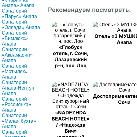
Анапа» Анапа
Рекомендуем посмотреть:
Санаторий
«Парус» Анапа
Санаторий
«Эллада» Анапа
Санаторий
Отель «3 МУШК
«Бимлюкс»
Анапа
Анапа
«Глобус»
Санаторий
отель, г. Сочи,
«Аквамарин»
Лазаревский
Анапа
р-н, пос. Лоо
Санаторий
«Мотылек»
Анапа
Санаторий
Анапа-Нептун
Анапа
Достопримечате
Санаторий
Сочи
«Россиянка»
Анапа
«NADEZHDA
Санаторий
BEACH HOTEL»
«Малая бухта»
/ «Надежда
Анапа
Бич»
Санаторий