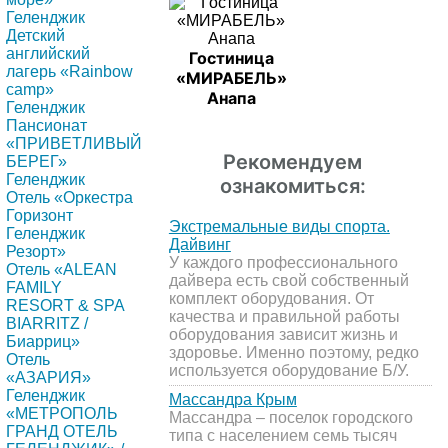
Геленджик
Детский
английский
Гостиница
лагерь «Rainbow
«МИРАБЕЛЬ»
camp»
Анапа
Геленджик
Пансионат
«ПРИВЕТЛИВЫЙ
Рекомендуем
БЕРЕГ»
Геленджик
ознакомиться:
Отель «Оркестра
Горизонт
Экстремальные виды спорта.
Геленджик
Дайвинг
Резорт»
У каждого профессионального
Отель «ALEAN
дайвера есть свой собственный
FAMILY
комплект оборудования. От
RESORT & SPA
качества и правильной работы
BIARRITZ /
оборудования зависит жизнь и
Биарриц»
здоровье. Именно поэтому, редко
Отель
используется оборудование Б/У.
«АЗАРИЯ»
Геленджик
Массандра Крым
«МЕТРОПОЛЬ
Массандра – поселок городского
ГРАНД ОТЕЛЬ
типа с населением семь тысяч