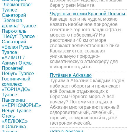
"Лермонтово"
берегу реки Мзымта.
Туапсе
Чудесные уголки Красной Поляны
Санаторий
Как еще, если не чудом, можно
"Зеленая
назвать необычное природное
долина" Туапсе
сочетание горного ландшафта и
Парк-отель
морского побережья? На
"Небуг" Туапсе
расстоянии 40 км от моря
Санаторий
сверкают величественные пики
«Белая Русь»
Кавказских гор, создавая
Туапсе
уникальную природно-
«AZIMUT /
климатическую атмосферу для
Азимут Отель
шикарного отдыха.
Прометей
Небуг» Туапсе
Путёвки в Абхазию
Гостиничный
Туризм в Абхазии с каждым годом
комплекс
набирает обороты и привлекает
«ТОРНАДО»
всё больше отдыхающих к
Туапсе
берегам Чёрного моря. А всё
Пансионат
почему? Потому что отдых в
«ЧЕРНОМОРЬЕ»
Абхазии многогранен: пляжный,
Небуг Туапсе
оздоровительный, лечебный,
Отель
горный, экскурсионный и даже
«ЛЕЛЮКС»
гастрономический.
п.Ольгинка
Лето в Абхазии
Туапсе