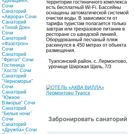
«Дельфин»,
территории гостиничного комплекса
Сочи
есть бесплатный Wi-Fi. Бассейны
Санаторий
оснащены автоматической системой
«Аврора» Сочи
очистки воды. В зависимости от
Санаторий
тарифа туристам полагается только
«Тихий Дон»
завтрак или трехразовое питание в
Сочи
ресторане со шведской линией.
Санаторий
Оборудованный песчаный пляж
«Фазотрон»
раскинулся в 450 метрах от объекта
Сочи
размещения.
Санаторий
"Фрегат" Сочи
Туапсинский район, с. Лермонтово,
Гостиница
урочище Широкая Щель, 7/3
"Хоста" Сочи
Санаторий
"Черноморье"
Сочи
Санаторий
"Южное
Взморье" Сочи
Санаторий
"Белые ночи"
Забронировать санаторий
Сочи
Санаторий
«Дружба» Сочи