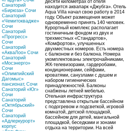
десяти километрах от отеля
Санаторий
находится аквапарк «Джубга». Отель
«Бирюза» Сочи
Aqua Villa начал свою работу в 2014
Санаторий
году. Объект размещения может
«Чемитоквадже»
одновременно принять 140 человек.
Сочи
Курортный комплекс располагает
Санаторий
гостиничным фондом из двух и
«Прогресс»
трехместных «Стандартов»,
Сочи
«Комфортов», улучшенных
Санаторий
двухместных номеров. Есть номера
«АкваЛоо» Сочи
с балконом и без балкона. Номера
Санаторий
укомплектованы электрочайниками,
«Мосэнерго»
ЖК-телевизорами, гардеробами,
Сочи
кондиционерами, сейфами,
«Олимпийский
кроватями, санузлами с душем и
Дагомыс»
набором гигиенических
пансионат, Сочи
принадлежностей. Балконы
Санаторий «Юг»
снабжены летней мебелью.
Сочи
Отельная инфраструктура
Санаторий
представлена открытым бассейном
«Октябрьский»
с подогревом и подсветкой, игровой
Сочи
комнатой, детской площадкой,
Санаторий
бассейном для детей, мангальной
«Адлеркурорт»
площадкой, беседками и зонами
корпус
отдыха на территории. На всей