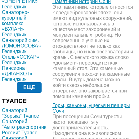
«ЭНЕРГЕТИК»
Памятники истории Сочи
Геленджик
Это памятники, которые относятся
Санаторно-
к среднебронзовой эпохе, они
курортный
имеют вид культовых сооружений,
комплекс
которые использовались в
«ВУЛАН»
качестве мест захоронений и
Геленджик
монументальных гробниц. Но
Санаторий «им.
современные ученые их
ЛОМОНОСОВА»
отождествляют не только как
Геленджик
гробницы, но и как обсерватории и
Отель «ОСКАР»
храмы. С кельтского языка слово
Геленджик
«дольмен» переводится как
Пансионат
каменный стол. Эти каменные
«ДЖАНХОТ»
сооружения похожи на каменные
Геленджик
столы. Внутрь домена можно
войти сквозь небольшое
ЕЩЕ
отверстие, оно закрывается при
помощи каменой пробки.
ТУАПСЕ:
Горы, каньоны, ущелья и пещеры
Санаторий
Сочи
"Зорька" Туапсе
При посещении Сочи туристы
Санаторий
часто посещают эту
"Автотранспортник
достопримечательность.
России" Туапсе
Находится она в живописном
Санаторий
Дзыхринском ущелье, на правом