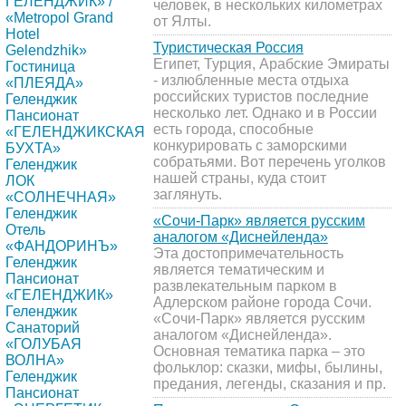
ГЕЛЕНДЖИК» /
человек, в нескольких километрах
«Metropol Grand
от Ялты.
Hotel
Туристическая Россия
Gelendzhik»
Египет, Турция, Арабские Эмираты
Гостиница
- излюбленные места отдыха
«ПЛЕЯДА»
российских туристов последние
Геленджик
несколько лет. Однако и в России
Пансионат
есть города, способные
«ГЕЛЕНДЖИКСКАЯ
конкурировать с заморскими
БУХТА»
собратьями. Вот перечень уголков
Геленджик
нашей страны, куда стоит
ЛОК
заглянуть.
«СОЛНЕЧНАЯ»
Геленджик
«Сочи-Парк» является русским
Отель
аналогом «Диснейленда»
«ФАНДОРИНЪ»
Эта достопримечательность
Геленджик
является тематическим и
Пансионат
развлекательным парком в
«ГЕЛЕНДЖИК»
Адлерском районе города Сочи.
Геленджик
«Сочи-Парк» является русским
Санаторий
аналогом «Диснейленда».
«ГОЛУБАЯ
Основная тематика парка – это
ВОЛНА»
фольклор: сказки, мифы, былины,
Геленджик
предания, легенды, сказания и пр.
Пансионат