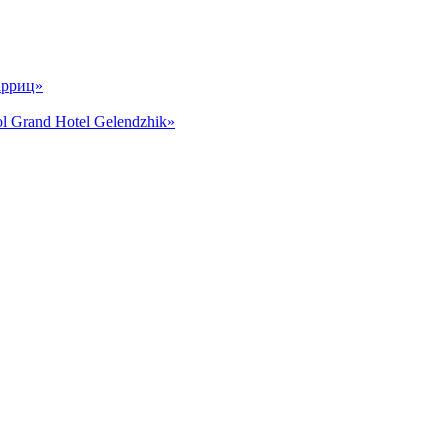
арриц»
and Hotel Gelendzhik»