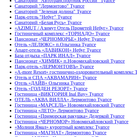
Санаторий "Автотранспортник России" Туапсе
Санаторий "Лермонтово" Туапсе
Санаторий "Зеленая долина" Туапсе
Парк-отель "Небуг" Туапсе
Санаторий «Белая Русь» Туапсе
«AZIMUT / Азимут Отель Прометей Небуг» Туапсе
Гостиничный комплекс «ТОРНАДО» Туапсе
Пансионат «ЧЕРНОМОРЬЕ» Небуг Туапсе
Отель «ЛЕЛЮКС» п.Ольгинка Туапсе
Апарт-отель «ЛАВИКОН» Небуг Туапсе
База отдыха «ПАРК ИНАЛ» Туапсе
Пансионат «ХИМИК» п.Новомихайловский Туапсе
Парк-отель «ЛЕРМОНТОВЪ» Туапсе
«A-more Resort» гостинично-оздоровительный комплекс 
Отель и СПА «АКВАМАРИН» Туапсе
Отель «ДАЙВ» Ольгинка Туапсе
Отель «ГОЛДЕН РЕЗОРТ» Туапсе
Гостиница «ВИКТОРИЯ Inal Bay» Туапсе
ОТЕЛЬ «АКВА ВИЛЛА» Лермонтово Туапсе
Гостиница «МАРСЕЛЬ» Новомихайловский Туапсе
Гостиница «ЛЕТО» Лермонтово Туапсе
Гостиница «Приморская ракушка» Дедеркой Туапсе
Гостиница «ЧЕРНОМОР» Новомихайловский Туапсе
«Молния Ямал» курортный комплекс Туапсе
Гостиница «МАГНАТ» Лермонтово Туапсе