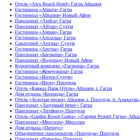
Отель «Alex Beach Hotel» Гагра Абхазия
Гостиница «Абаата» Гагра
Гостиница «Абхазия» Новый Афон
Пансионат «Аибга» Гагра
Пансионат «Айтар» Сухум
Гостиница «Амран» Гагра
Гостиница «Апсилаа» Гагра
Санаторий «Апсны» Сухум
Гостиница «Арстаа» Гагра
Пансионат «Багрипш» Гагра
Пансионат «Водопад» Новый Афон
Курортный комплекс «Гагрипш» Гагра
Гостиница «Жемчужина» Гагра
Гостиница «Интер-Сухум»
Гостиница «Ирэн» Пицунда
Отель «Кавказ Парк Отель» Абхазия, г. Гагра
Дом отдыха «Колхида» Гагра
Отель «Золотые пески» Абхазия, г. Пицунда, п. Алахадзы
Пансионат «Лазурный берег» Гагра
Пансионат «Литфонд» Пицунда
Отель «Garden Resort Gagra» /«Гарден Резорт Гагра» Абхази
Пансионат «Мюссера» Мюссера
Дом отдыха «Питиус»
Объединение пансионатов «Пицунда» Пицунда
Пансионат «Ривьера» Пицунда