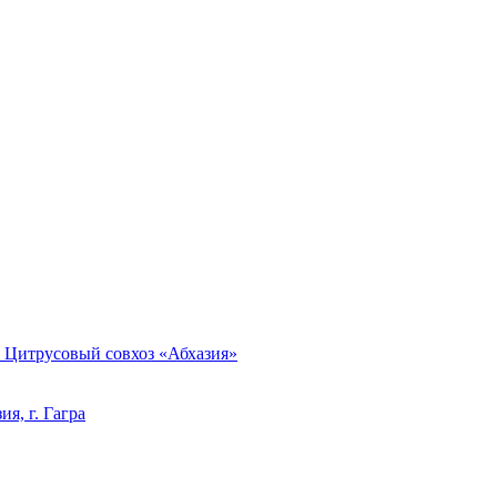
, Цитрусовый совхоз «Абхазия»
я, г. Гагра