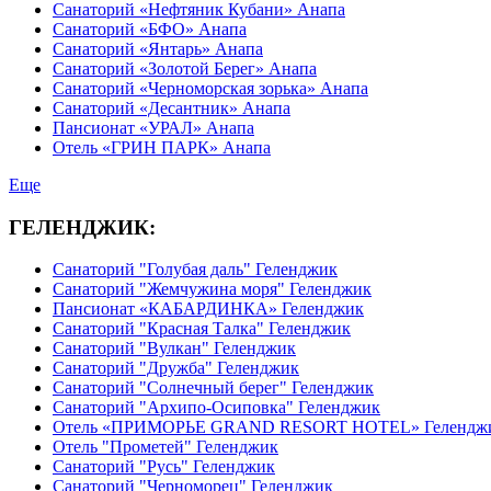
Санаторий «Нефтяник Кубани» Анапа
Санаторий «БФО» Анапа
Санаторий «Янтарь» Анапа
Санаторий «Золотой Берег» Анапа
Санаторий «Черноморская зорька» Анапа
Санаторий «Десантник» Анапа
Пансионат «УРАЛ» Анапа
Отель «ГРИН ПАРК» Анапа
Еще
ГЕЛЕНДЖИК:
Санаторий "Голубая даль" Геленджик
Санаторий "Жемчужина моря" Геленджик
Пансионат «КАБАРДИНКА» Геленджик
Санаторий "Красная Талка" Геленджик
Санаторий "Вулкан" Геленджик
Санаторий "Дружба" Геленджик
Санаторий "Солнечный берег" Геленджик
Санаторий "Архипо-Осиповка" Геленджик
Отель «ПРИМОРЬЕ GRAND RESORT HOTEL» Гелендж
Отель "Прометей" Геленджик
Санаторий "Русь" Геленджик
Санаторий "Черноморец" Геленджик