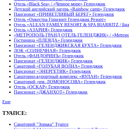
Отель «Black Sea» / «Черное море» Геленджик
Детский английский лагерь «Rainbow camp» Геленджик
Пансионат «ПРИВЕТЛИВЫЙ БЕРЕГ» Геленджик
Отель «Оркестра Горизонт Геленджик Резорт»
Отель «ALEAN FAMILY RESORT & SPA BIARRITZ / Би
Отель «АЗАРИЯ» Геленджик
«МЕТРОПОЛЬ ГРАНД ОТЕЛЬ ГЕЛЕНДЖИК» / «Metropol Gr
Гостиница «ПЛЕЯДА» Геленджик
Пансионат «ГЕЛЕНДЖИКСКАЯ БУХТА» Геленджик
ЛОК «СОЛНЕЧНАЯ» Геленджик
Отель «ФАНДОРИНЪ» Геленджик
Пансионат «ГЕЛЕНДЖИК» Геленджик
Санаторий «ГОЛУБАЯ ВОЛНА» Геленджик
Пансионат «ЭНЕРГЕТИК» Геленджик
Санаторно-курортный комплекс «ВУЛАН» Геленджик
Санаторий «им. ЛОМОНОСОВА» Геленджик
Отель «ОСКАР» Геленджик
Пансионат «ДЖАНХОТ» Геленджик
Еще
ТУАПСЕ:
Санаторий "Зорька" Туапсе