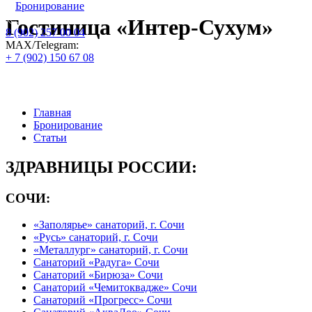
Бронирование
Гостиница «Интер-Сухум»
8 (902) 257 00 04
МАХ/Telegram:
+ 7 (902) 150 67 08
Официальный сайт по бронированию пу
Главная
Бронирование
Статьи
ЗДРАВНИЦЫ РОССИИ:
СОЧИ:
«Заполярье» санаторий, г. Сочи
«Русь» санаторий, г. Сочи
«Металлург» санаторий, г. Сочи
Санаторий «Радуга» Сочи
Санаторий «Бирюза» Сочи
Санаторий «Чемитоквадже» Сочи
Санаторий «Прогресс» Сочи