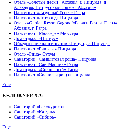
Отель «Золотые пески» Абхазия, г. Пицунда, п.
Алахадзы, Цитрусовый совхоз «Абхазия»
Пансионат «Лазурный берег» Гагра
Пансионат «Литфонд» Пицунда
Отель «Garden Resort Gagra» /«Гарден Резорт Гагра»
Абхазия, г. Гагра
Пансионат «Мюссера» Мюссера
Дом отдыха «Питиус»
Объединение пансионатов «Пицунда» Пицунда
Пансионат «Ривьера» Пицунда
Отель «Рица» Сухум
Санаторий «Самшитовая роща» Пицунда
Пансионат «Сан-Марина» Гагра
Дом отдыха «Солнечный» Гагра
Пансионат «Сосновая роща» Пицунда
Еще
БЕЛОКУРИХА:
Санаторий «Белокуриха»
Санаторий «Катунь»
Санаторий «Сибирь»
Еще