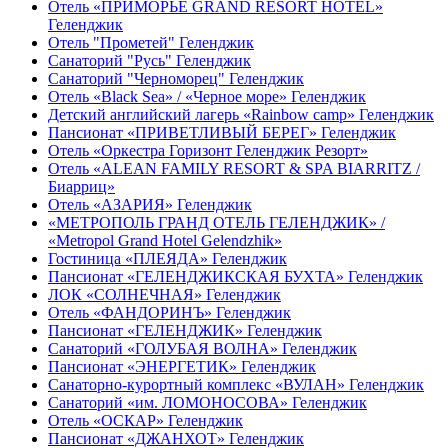
Отель «ПРИМОРЬЕ GRAND RESORT HOTEL»
Геленджик
Отель "Прометей" Геленджик
Санаторий "Русь" Геленджик
Санаторий "Черноморец" Геленджик
Отель «Black Sea» / «Черное море» Геленджик
Детский английский лагерь «Rainbow camp» Геленджик
Пансионат «ПРИВЕТЛИВЫЙ БЕРЕГ» Геленджик
Отель «Оркестра Горизонт Геленджик Резорт»
Отель «ALEAN FAMILY RESORT & SPA BIARRITZ /
Биарриц»
Отель «АЗАРИЯ» Геленджик
«МЕТРОПОЛЬ ГРАНД ОТЕЛЬ ГЕЛЕНДЖИК» /
«Metropol Grand Hotel Gelendzhik»
Гостиница «ПЛЕЯДА» Геленджик
Пансионат «ГЕЛЕНДЖИКСКАЯ БУХТА» Геленджик
ЛОК «СОЛНЕЧНАЯ» Геленджик
Отель «ФАНДОРИНЪ» Геленджик
Пансионат «ГЕЛЕНДЖИК» Геленджик
Санаторий «ГОЛУБАЯ ВОЛНА» Геленджик
Пансионат «ЭНЕРГЕТИК» Геленджик
Санаторно-курортный комплекс «ВУЛАН» Геленджик
Санаторий «им. ЛОМОНОСОВА» Геленджик
Отель «ОСКАР» Геленджик
Пансионат «ДЖАНХОТ» Геленджик