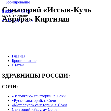
Бронирование
Санаторий «Иссык-Куль
8 (902) 257 00 04
МАХ/Telegram:
Аврора» Киргизия
+ 7 (902) 150 67 08
Официальный сайт по бронированию
путевок и номеров : цены на 2026 год:
Главная
Бронирование
Статьи
ЗДРАВНИЦЫ РОССИИ:
СОЧИ:
«Заполярье» санаторий, г. Сочи
«Русь» санаторий, г. Сочи
«Металлург» санаторий, г. Сочи
Санаторий «Радуга» Сочи