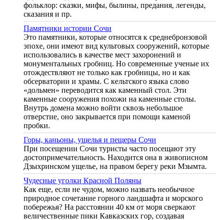
фольклор: сказки, мифы, былины, предания, легенды,
сказания и пр.
Памятники истории Сочи
Это памятники, которые относятся к среднебронзовой
эпохе, они имеют вид культовых сооружений, которые
использовались в качестве мест захоронений и
монументальных гробниц. Но современные ученые их
отождествляют не только как гробницы, но и как
обсерватории и храмы. С кельтского языка слово
«дольмен» переводится как каменный стол. Эти
каменные сооружения похожи на каменные столы.
Внутрь домена можно войти сквозь небольшое
отверстие, оно закрывается при помощи каменой
пробки.
Горы, каньоны, ущелья и пещеры Сочи
При посещении Сочи туристы часто посещают эту
достопримечательность. Находится она в живописном
Дзыхринском ущелье, на правом берегу реки Мзымта.
Чудесные уголки Красной Поляны
Как еще, если не чудом, можно назвать необычное
природное сочетание горного ландшафта и морского
побережья? На расстоянии 40 км от моря сверкают
величественные пики Кавказских гор, создавая