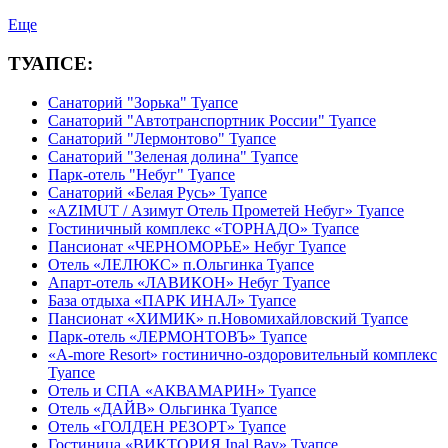
Еще
ТУАПСЕ:
Санаторий "Зорька" Туапсе
Санаторий "Автотранспортник России" Туапсе
Санаторий "Лермонтово" Туапсе
Санаторий "Зеленая долина" Туапсе
Парк-отель "Небуг" Туапсе
Санаторий «Белая Русь» Туапсе
«AZIMUT / Азимут Отель Прометей Небуг» Туапсе
Гостиничный комплекс «ТОРНАДО» Туапсе
Пансионат «ЧЕРНОМОРЬЕ» Небуг Туапсе
Отель «ЛЕЛЮКС» п.Ольгинка Туапсе
Апарт-отель «ЛАВИКОН» Небуг Туапсе
База отдыха «ПАРК ИНАЛ» Туапсе
Пансионат «ХИМИК» п.Новомихайловский Туапсе
Парк-отель «ЛЕРМОНТОВЪ» Туапсе
«A-more Resort» гостинично-оздоровительный комплекс
Туапсе
Отель и СПА «АКВАМАРИН» Туапсе
Отель «ДАЙВ» Ольгинка Туапсе
Отель «ГОЛДЕН РЕЗОРТ» Туапсе
Гостиница «ВИКТОРИЯ Inal Bay» Туапсе