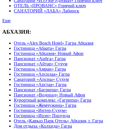
Санаторий «ИЗУМРУДНЫЙ» Горячий ключ
ОТЕЛЬ «ПРОВАНС» Горячий ключ
САНАТОРИЙ «ЛАБА» Лабинск
Еще
АБХАЗИЯ:
Отель «Alex Beach Hotel» Гагра Абхазия
Гостиница «Абаата» Гагра
Гостиница «Абхазия» Новый Афон
Пансионат «Аибга» Гагра
Пансионат «Айтар» Сухум
Гостиница «Амран» Гагра
Гостиница «Апсилаа» Гагра
Санаторий «Апсны» Сухум
Гостиница «Арстаа» Гагра
Пансионат «Багрипш» Гагра
Пансионат «Водопад» Новый Афон
Курортный комплекс «Гагрипш» Гагра
Гостиница «Жемчужина» Гагра
Гостиница «Интер-Сухум»
Гостиница «Ирэн» Пицунда
Отель «Кавказ Парк Отель» Абхазия, г. Гагра
Дом отдыха «Колхида» Гагра