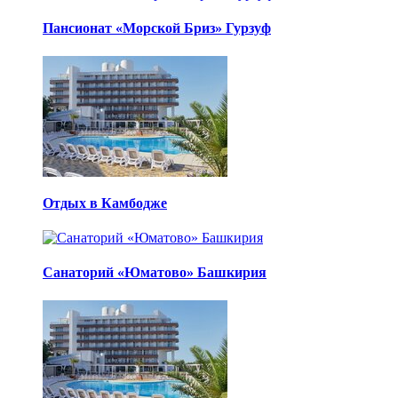
Пансионат «Морской Бриз» Гурзуф
Отдых в Камбодже
Санаторий «Юматово» Башкирия