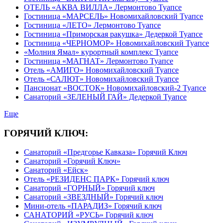
ОТЕЛЬ «АКВА ВИЛЛА» Лермонтово Туапсе
Гостиница «МАРСЕЛЬ» Новомихайловский Туапсе
Гостиница «ЛЕТО» Лермонтово Туапсе
Гостиница «Приморская ракушка» Дедеркой Туапсе
Гостиница «ЧЕРНОМОР» Новомихайловский Туапсе
«Молния Ямал» курортный комплекс Туапсе
Гостиница «МАГНАТ» Лермонтово Туапсе
Отель «АМИГО» Новомихайловский Туапсе
Отель «САЛЮТ» Новомихайловский Туапсе
Пансионат «ВОСТОК» Новомихайловский-2 Туапсе
Санаторий «ЗЕЛЕНЫЙ ГАЙ» Дедеркой Туапсе
Еще
ГОРЯЧИЙ КЛЮЧ:
Санаторий «Предгорье Кавказа» Горячий Ключ
Санаторий «Горячий Ключ»
Санаторий «Ейск»
Отель «РЕЗИДЕНС ПАРК» Горячий ключ
Санаторий «ГОРНЫЙ» Горячий ключ
Санаторий «ЗВЕЗДНЫЙ» Горячий ключ
Мини-отель «ПАРАДИЗ» Горячий ключ
САНАТОРИЙ «РУСЬ» Горячий ключ