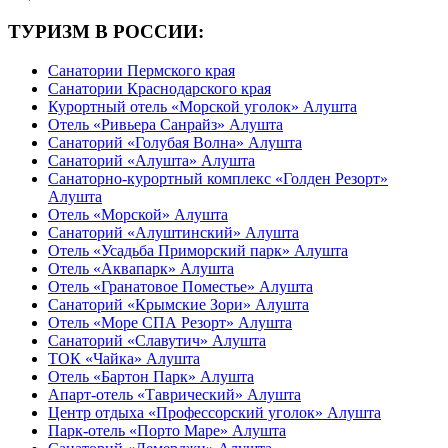
ТУРИЗМ В РОССИИ:
Санатории Пермского края
Санатории Краснодарского края
Курортный отель «Морской уголок» Алушта
Отель «Ривьера Санрайз» Алушта
Санаторий «Голубая Волна» Алушта
Санаторий «Алушта» Алушта
Санаторно-курортный комплекс «Голден Резорт»
Алушта
Отель «Морской» Алушта
Санаторий «Алуштинский» Алушта
Отель «Усадьба Приморский парк» Алушта
Отель «Аквапарк» Алушта
Отель «Гранатовое Поместье» Алушта
Санаторий «Крымские Зори» Алушта
Отель «Море СПА Резорт» Алушта
Санаторий «Славутич» Алушта
ТОК «Чайка» Алушта
Отель «Бартон Парк» Алушта
Апарт-отель «Таврический» Алушта
Центр отдыха «Профессорский уголок» Алушта
Парк-отель «Порто Маре» Алушта