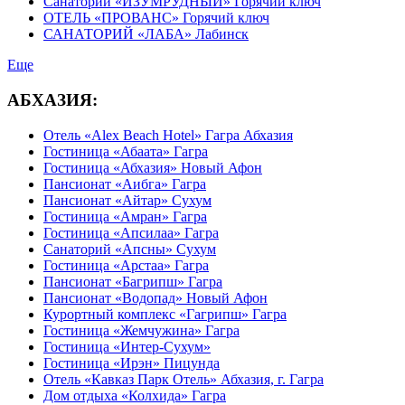
Санаторий «ИЗУМРУДНЫЙ» Горячий ключ
ОТЕЛЬ «ПРОВАНС» Горячий ключ
САНАТОРИЙ «ЛАБА» Лабинск
Еще
АБХАЗИЯ:
Отель «Alex Beach Hotel» Гагра Абхазия
Гостиница «Абаата» Гагра
Гостиница «Абхазия» Новый Афон
Пансионат «Аибга» Гагра
Пансионат «Айтар» Сухум
Гостиница «Амран» Гагра
Гостиница «Апсилаа» Гагра
Санаторий «Апсны» Сухум
Гостиница «Арстаа» Гагра
Пансионат «Багрипш» Гагра
Пансионат «Водопад» Новый Афон
Курортный комплекс «Гагрипш» Гагра
Гостиница «Жемчужина» Гагра
Гостиница «Интер-Сухум»
Гостиница «Ирэн» Пицунда
Отель «Кавказ Парк Отель» Абхазия, г. Гагра
Дом отдыха «Колхида» Гагра