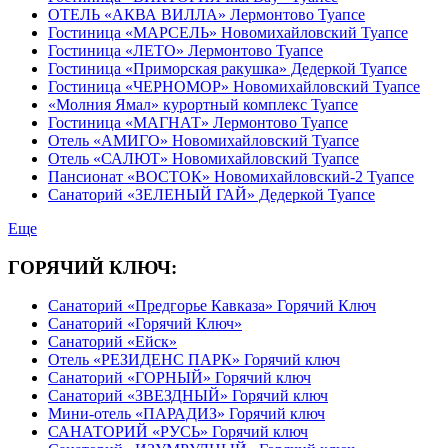
ОТЕЛЬ «АКВА ВИЛЛА» Лермонтово Туапсе
Гостиница «МАРСЕЛЬ» Новомихайловский Туапсе
Гостиница «ЛЕТО» Лермонтово Туапсе
Гостиница «Приморская ракушка» Дедеркой Туапсе
Гостиница «ЧЕРНОМОР» Новомихайловский Туапсе
«Молния Ямал» курортный комплекс Туапсе
Гостиница «МАГНАТ» Лермонтово Туапсе
Отель «АМИГО» Новомихайловский Туапсе
Отель «САЛЮТ» Новомихайловский Туапсе
Пансионат «ВОСТОК» Новомихайловский-2 Туапсе
Санаторий «ЗЕЛЕНЫЙ ГАЙ» Дедеркой Туапсе
Еще
ГОРЯЧИЙ КЛЮЧ:
Санаторий «Предгорье Кавказа» Горячий Ключ
Санаторий «Горячий Ключ»
Санаторий «Ейск»
Отель «РЕЗИДЕНС ПАРК» Горячий ключ
Санаторий «ГОРНЫЙ» Горячий ключ
Санаторий «ЗВЕЗДНЫЙ» Горячий ключ
Мини-отель «ПАРАДИЗ» Горячий ключ
САНАТОРИЙ «РУСЬ» Горячий ключ