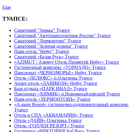
Еще
ТУАПСЕ:
Санаторий "Зорька" Туапсе
Санаторий "Автотранспортник России" Туапсе
Санаторий "Лермонтово" Туапсе
Санаторий "Зеленая долина" Туапсе
Парк-отель "Небуг" Туапсе
Санаторий «Белая Русь» Туапсе
«AZIMUT / Азимут Отель Прометей Небуг» Туапсе
Гостиничный комплекс «ТОРНАДО» Туапсе
Пансионат «ЧЕРНОМОРЬЕ» Небуг Туапсе
Отель «ЛЕЛЮКС» п.Ольгинка Туапсе
Апарт-отель «ЛАВИКОН» Небуг Туапсе
База отдыха «ПАРК ИНАЛ» Туапсе
Пансионат «ХИМИК» п.Новомихайловский Туапсе
Парк-отель «ЛЕРМОНТОВЪ» Туапсе
«A-more Resort» гостинично-оздоровительный комплекс
Туапсе
Отель и СПА «АКВАМАРИН» Туапсе
Отель «ДАЙВ» Ольгинка Туапсе
Отель «ГОЛДЕН РЕЗОРТ» Туапсе
Гостиница «ВИКТОРИЯ Inal Bay» Туапсе