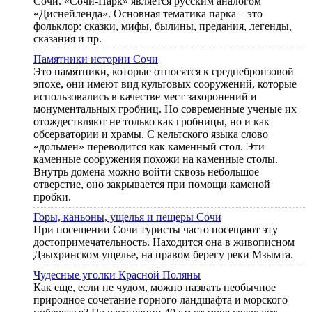
Сочи. «Сочи-Парк» является русским аналогом
«Диснейленда». Основная тематика парка – это
фольклор: сказки, мифы, былины, предания, легенды,
сказания и пр.
Памятники истории Сочи
Это памятники, которые относятся к среднебронзовой
эпохе, они имеют вид культовых сооружений, которые
использовались в качестве мест захоронений и
монументальных гробниц. Но современные ученые их
отождествляют не только как гробницы, но и как
обсерватории и храмы. С кельтского языка слово
«дольмен» переводится как каменный стол. Эти
каменные сооружения похожи на каменные столы.
Внутрь домена можно войти сквозь небольшое
отверстие, оно закрывается при помощи каменой
пробки.
Горы, каньоны, ущелья и пещеры Сочи
При посещении Сочи туристы часто посещают эту
достопримечательность. Находится она в живописном
Дзыхринском ущелье, на правом берегу реки Мзымта.
Чудесные уголки Красной Поляны
Как еще, если не чудом, можно назвать необычное
природное сочетание горного ландшафта и морского