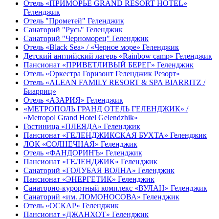
Отель «ПРИМОРЬЕ GRAND RESORT HOTEL»
Геленджик
Отель "Прометей" Геленджик
Санаторий "Русь" Геленджик
Санаторий "Черноморец" Геленджик
Отель «Black Sea» / «Черное море» Геленджик
Детский английский лагерь «Rainbow camp» Геленджик
Пансионат «ПРИВЕТЛИВЫЙ БЕРЕГ» Геленджик
Отель «Оркестра Горизонт Геленджик Резорт»
Отель «ALEAN FAMILY RESORT & SPA BIARRITZ /
Биарриц»
Отель «АЗАРИЯ» Геленджик
«МЕТРОПОЛЬ ГРАНД ОТЕЛЬ ГЕЛЕНДЖИК» /
«Metropol Grand Hotel Gelendzhik»
Гостиница «ПЛЕЯДА» Геленджик
Пансионат «ГЕЛЕНДЖИКСКАЯ БУХТА» Геленджик
ЛОК «СОЛНЕЧНАЯ» Геленджик
Отель «ФАНДОРИНЪ» Геленджик
Пансионат «ГЕЛЕНДЖИК» Геленджик
Санаторий «ГОЛУБАЯ ВОЛНА» Геленджик
Пансионат «ЭНЕРГЕТИК» Геленджик
Санаторно-курортный комплекс «ВУЛАН» Геленджик
Санаторий «им. ЛОМОНОСОВА» Геленджик
Отель «ОСКАР» Геленджик
Пансионат «ДЖАНХОТ» Геленджик