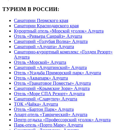
ТУРИЗМ В РОССИИ:
Санатории Пермского края
Санатории Краснодарского края
Курортный отель «Морской уголок» Алушта
Отель «Ривьера Санрайз» Алушта
Санаторий «Голубая Волна» Алушта
Санаторий «Алушта» Алушта
Санаторно-курортный комплекс «Голден Резорт»
Алушта
Отель «Морской» Алушта
Санаторий «Алуштинский» Алушта
Отель «Усадьба Приморский парк» Алушта
Отель «Аквапарк» Алушта
Отель «Гранатовое Поместье» Алушта
Санаторий «Крымские Зори» Алушта
Отель «Море СПА Резорт» Алушта
Санаторий «Славутич» Алушта
ТОК «Чайка» Алушта
Отель «Бартон Парк» Алушта
Апарт-отель «Таврический» Алушта
Центр отдыха «Профессорский уголок» Алушта
Парк-отель «Порто Маре» Алушта