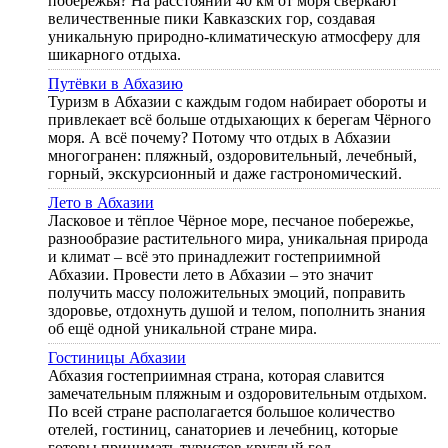
побережья? На расстоянии 40 км от моря сверкают
величественные пики Кавказских гор, создавая
уникальную природно-климатическую атмосферу для
шикарного отдыха.
Путёвки в Абхазию
Туризм в Абхазии с каждым годом набирает обороты и
привлекает всё больше отдыхающих к берегам Чёрного
моря. А всё почему? Потому что отдых в Абхазии
многогранен: пляжный, оздоровительный, лечебный,
горный, экскурсионный и даже гастрономический.
Лето в Абхазии
Ласковое и тёплое Чёрное море, песчаное побережье,
разнообразие растительного мира, уникальная природа
и климат – всё это принадлежит гостеприимной
Абхазии. Провести лето в Абхазии – это значит
получить массу положительных эмоций, поправить
здоровье, отдохнуть душой и телом, пополнить знания
об ещё одной уникальной стране мира.
Гостиницы Абхазии
Абхазия гостеприимная страна, которая славится
замечательным пляжным и оздоровительным отдыхом.
По всей стране располагается большое количество
отелей, гостиниц, санаториев и лечебниц, которые
готовы принимать туристов круглый год.