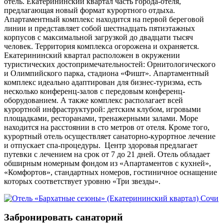
отель. Екатерининский квартал часть города-отеля,
предлагающая новый формат курортного отдыха.
Апартаментный комплекс находится на первой береговой
линии и представляет собой шестнадцать пятиэтажных
корпусов с максимальной загрузкой до двадцати тысяч
человек. Территория комплекса огорожена и охраняется.
Екатерининский квартал расположен в окружении
туристических достопримечательностей: Орнитологического
и Олимпийского парка, стадиона «Фишт». Апартаментный
комплекс идеально адаптирован для бизнес-туризма, есть
несколько конференц-залов с передовым конференц-
оборудованием. А также комплекс располагает всей
курортной инфраструктурой: детским клубом, игровыми
площадками, ресторанами, тренажерными залами. Море
находится на расстоянии в сто метров от отеля. Кроме того,
курортный отель осуществляет санаторно-курортное лечение
и отпускает спа-процедуры. Центр здоровья предлагает
путевки с лечением на срок от 7 до 21 дней. Отель обладает
обширным номерным фондом из «Апартаментов с кухней»,
«Комфортов», стандартных номеров, гостиничное оснащение
которых соответствует уровню «Три звезды».
Забронировать санаторий