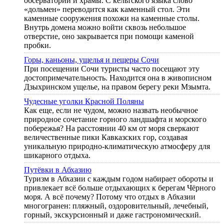
обсерватории и храмы. С кельтского языка слово
«дольмен» переводится как каменный стол. Эти
каменные сооружения похожи на каменные столы.
Внутрь домена можно войти сквозь небольшое
отверстие, оно закрывается при помощи каменой
пробки.
Горы, каньоны, ущелья и пещеры Сочи
При посещении Сочи туристы часто посещают эту
достопримечательность. Находится она в живописном
Дзыхринском ущелье, на правом берегу реки Мзымта.
Чудесные уголки Красной Поляны
Как еще, если не чудом, можно назвать необычное
природное сочетание горного ландшафта и морского
побережья? На расстоянии 40 км от моря сверкают
величественные пики Кавказских гор, создавая
уникальную природно-климатическую атмосферу для
шикарного отдыха.
Путёвки в Абхазию
Туризм в Абхазии с каждым годом набирает обороты и
привлекает всё больше отдыхающих к берегам Чёрного
моря. А всё почему? Потому что отдых в Абхазии
многогранен: пляжный, оздоровительный, лечебный,
горный, экскурсионный и даже гастрономический.