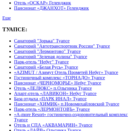
Отель «ОСКАР» Геленджик
Пансионат «ДЖАНХОТ» Геленджик
Еще
ТУАПСЕ:
Санаторий "Зорька" Туапсе
Санаторий "Автотранспортник России" Туапсе
Санаторий "Лермонтово" Туапсе
Санаторий "Зеленая долина" Туапсе
Парк-отель "Небуг" Туапсе
Санаторий «Белая Русь» Туапсе
«AZIMUT / Азимут Отель Прометей Небуг» Туапсе
Гостиничный комплекс «ТОРНАДО» Туапсе
Пансионат «ЧЕРНОМОРЬЕ» Небуг Туапсе
Отель «ЛЕЛЮКС» п.Ольгинка Туапсе
Апарт-отель «ЛАВИКОН» Небуг Туапсе
База отдыха «ПАРК ИНАЛ» Туапсе
Пансионат «ХИМИК» п.Новомихайловский Туапсе
Парк-отель «ЛЕРМОНТОВЪ» Туапсе
«A-more Resort» гостинично-оздоровительный комплекс
Туапсе
Отель и СПА «АКВАМАРИН» Туапсе
Отель «ДАЙВ» Ольгинка Туапсе