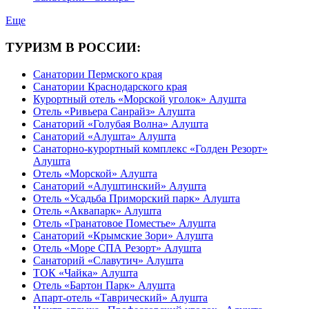
Еще
ТУРИЗМ В РОССИИ:
Санатории Пермского края
Санатории Краснодарского края
Курортный отель «Морской уголок» Алушта
Отель «Ривьера Санрайз» Алушта
Санаторий «Голубая Волна» Алушта
Санаторий «Алушта» Алушта
Санаторно-курортный комплекс «Голден Резорт»
Алушта
Отель «Морской» Алушта
Санаторий «Алуштинский» Алушта
Отель «Усадьба Приморский парк» Алушта
Отель «Аквапарк» Алушта
Отель «Гранатовое Поместье» Алушта
Санаторий «Крымские Зори» Алушта
Отель «Море СПА Резорт» Алушта
Санаторий «Славутич» Алушта
ТОК «Чайка» Алушта
Отель «Бартон Парк» Алушта
Апарт-отель «Таврический» Алушта