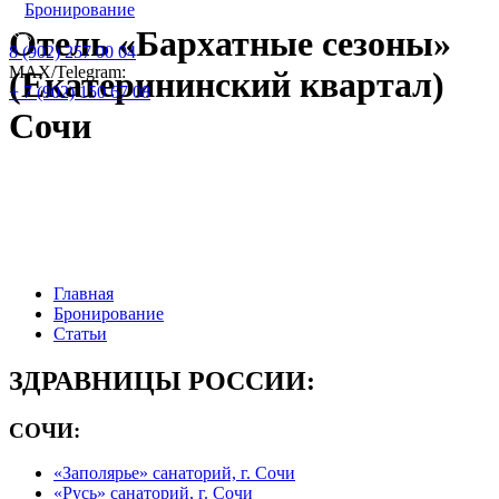
Бронирование
Отель «Бархатные сезоны»
8 (902) 257 00 04
МАХ/Telegram:
(Екатерининский квартал)
+ 7 (902) 150 67 08
Сочи
Официальный сайт по бронированию
путевок и номеров : цены на 2026 год:
Главная
Бронирование
Статьи
ЗДРАВНИЦЫ РОССИИ:
СОЧИ:
«Заполярье» санаторий, г. Сочи
«Русь» санаторий, г. Сочи