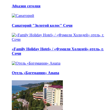
Абхазия сегодня
Санаторий "Золотой колос" Сочи
«Family Holiday Hotel» / «Фэмили Холидей» отель, г.
Сочи
Отель «Богемания» Анапа