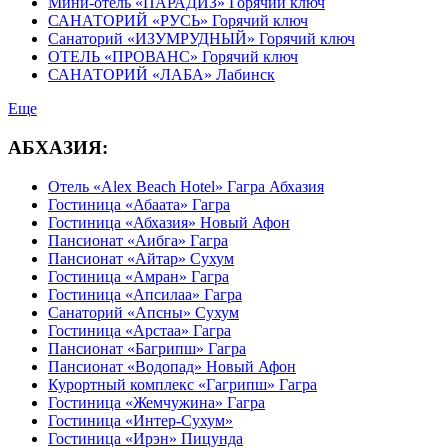
Мини-отель «ПАРАДИЗ» Горячий ключ
САНАТОРИЙ «РУСЬ» Горячий ключ
Санаторий «ИЗУМРУДНЫЙ» Горячий ключ
ОТЕЛЬ «ПРОВАНС» Горячий ключ
САНАТОРИЙ «ЛАБА» Лабинск
Еще
АБХАЗИЯ:
Отель «Alex Beach Hotel» Гагра Абхазия
Гостиница «Абаата» Гагра
Гостиница «Абхазия» Новый Афон
Пансионат «Аибга» Гагра
Пансионат «Айтар» Сухум
Гостиница «Амран» Гагра
Гостиница «Апсилаа» Гагра
Санаторий «Апсны» Сухум
Гостиница «Арстаа» Гагра
Пансионат «Багрипш» Гагра
Пансионат «Водопад» Новый Афон
Курортный комплекс «Гагрипш» Гагра
Гостиница «Жемчужина» Гагра
Гостиница «Интер-Сухум»
Гостиница «Ирэн» Пицунда