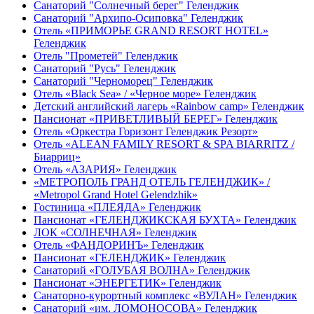
Санаторий "Солнечный берег" Геленджик
Санаторий "Архипо-Осиповка" Геленджик
Отель «ПРИМОРЬЕ GRAND RESORT HOTEL»
Геленджик
Отель "Прометей" Геленджик
Санаторий "Русь" Геленджик
Санаторий "Черноморец" Геленджик
Отель «Black Sea» / «Черное море» Геленджик
Детский английский лагерь «Rainbow camp» Геленджик
Пансионат «ПРИВЕТЛИВЫЙ БЕРЕГ» Геленджик
Отель «Оркестра Горизонт Геленджик Резорт»
Отель «ALEAN FAMILY RESORT & SPA BIARRITZ /
Биарриц»
Отель «АЗАРИЯ» Геленджик
«МЕТРОПОЛЬ ГРАНД ОТЕЛЬ ГЕЛЕНДЖИК» /
«Metropol Grand Hotel Gelendzhik»
Гостиница «ПЛЕЯДА» Геленджик
Пансионат «ГЕЛЕНДЖИКСКАЯ БУХТА» Геленджик
ЛОК «СОЛНЕЧНАЯ» Геленджик
Отель «ФАНДОРИНЪ» Геленджик
Пансионат «ГЕЛЕНДЖИК» Геленджик
Санаторий «ГОЛУБАЯ ВОЛНА» Геленджик
Пансионат «ЭНЕРГЕТИК» Геленджик
Санаторно-курортный комплекс «ВУЛАН» Геленджик
Санаторий «им. ЛОМОНОСОВА» Геленджик