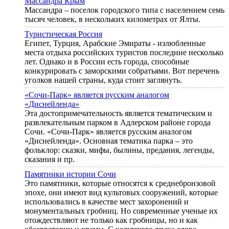
Массандра Крым
Массандра – поселок городского типа с населением семь
тысяч человек, в нескольких километрах от Ялты.
Туристическая Россия
Египет, Турция, Арабские Эмираты - излюбленные
места отдыха российских туристов последние несколько
лет. Однако и в России есть города, способные
конкурировать с заморскими собратьями. Вот перечень
уголков нашей страны, куда стоит заглянуть.
«Сочи-Парк» является русским аналогом
«Диснейленда»
Эта достопримечательность является тематическим и
развлекательным парком в Адлерском районе города
Сочи. «Сочи-Парк» является русским аналогом
«Диснейленда». Основная тематика парка – это
фольклор: сказки, мифы, былины, предания, легенды,
сказания и пр.
Памятники истории Сочи
Это памятники, которые относятся к среднебронзовой
эпохе, они имеют вид культовых сооружений, которые
использовались в качестве мест захоронений и
монументальных гробниц. Но современные ученые их
отождествляют не только как гробницы, но и как