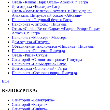
Отель «Кавказ Парк Отель» Абхазия, г. Гагра
Дом отдыха «Колхида» Гагра
Отель «Золотые пески» Абхазия, г. Пицунда, п.
Алахадзы, Цитрусовый совхоз «Абхазия»
Пансионат «Лазурный берег» Гагра
Пансионат «Литфонд» Пицунда
Отель «Garden Resort Gagra» /«Гарден Резорт Гагра»
Абхазия, г. Гагра
Пансионат «Мюссера» Мюссера
Дом отдыха «Питиус»
Объединение пансионатов «Пицунда» Пицунда
Пансионат «Ривьера» Пицунда
Отель «Рица» Сухум
Санаторий «Самшитовая роща» Пицунда
Пансионат «Сан-Марина» Гагра
Дом отдыха «Солнечный» Гагра
Пансионат «Сосновая роща» Пицунда
Еще
БЕЛОКУРИХА:
Санаторий «Белокуриха»
Санаторий «Катунь»
Санаторий «Сибирь»