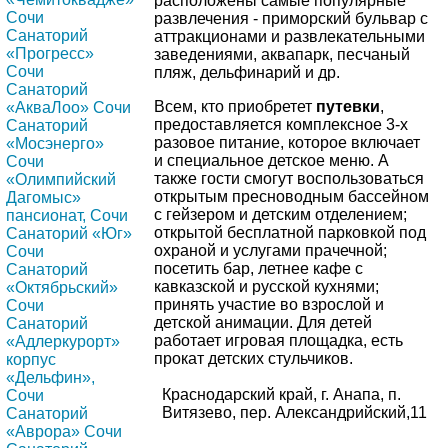
расположены самые популярные
Сочи
развлечения - приморский бульвар с
Санаторий
аттракционами и развлекательными
«Прогресс»
заведениями, аквапарк, песчаный
Сочи
пляж, дельфинарий и др.
Санаторий
Всем, кто приобретет
путевки
,
«АкваЛоо» Сочи
предоставляется комплексное 3-х
Санаторий
разовое питание, которое включает
«Мосэнерго»
и специальное детское меню. А
Сочи
также гости смогут воспользоваться
«Олимпийский
открытым пресноводным бассейном
Дагомыс»
с гейзером и детским отделением;
пансионат, Сочи
открытой бесплатной парковкой под
Санаторий «Юг»
охраной и услугами прачечной;
Сочи
посетить бар, летнее кафе с
Санаторий
кавказской и русской кухнями;
«Октябрьский»
принять участие во взрослой и
Сочи
детской анимации. Для детей
Санаторий
работает игровая площадка, есть
«Адлеркурорт»
прокат детских стульчиков.
корпус
«Дельфин»,
Краснодарский край, г. Анапа, п.
Сочи
Витязево, пер. Александрийский,11
Санаторий
«Аврора» Сочи