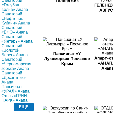
ТУРЫ 
Геленджик
Санаторий
ГЕЛЕНД
«Голубая
волна» Анапа
АВГУ
Санаторий
«Нефтяник
Кубани» Анапа
Санаторий
«БФО» Анапа
Санаторий
«Янтарь» Анапа
Санаторий
«Золотой
Пансионат «У
Берег» Анапа
Апарт-о
Лукоморья» Песчаное
Санаторий
«АНАП
Крым
«Черноморская
Анап
зорька» Анапа
Санаторий
«Десантник»
Анапа
Пансионат
«УРАЛ» Анапа
Отель «ГРИН
ПАРК» Анапа
ЕЩЕ