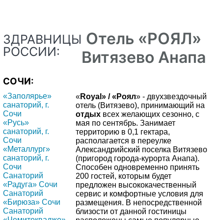
Отель «РОЯЛ»
ЗДРАВНИЦЫ
РОССИИ:
Витязево Анапа
СОЧИ:
«Заполярье»
«
Royal» / «Роял
» - двухзвездочный
санаторий, г.
отель (Витязево), принимающий на
Сочи
отдых
всех желающих сезонно, с
«Русь»
мая по сентябрь. Занимает
санаторий, г.
территорию в 0,1 гектара,
Сочи
располагается в переулке
«Металлург»
Александрийский поселка Витязево
санаторий, г.
(пригород города-курорта Анапа).
Сочи
Способен одновременно принять
Санаторий
200 гостей, которым будет
«Радуга» Сочи
предложен высококачественный
Санаторий
сервис и комфортные условия для
«Бирюза» Сочи
размещения. В непосредственной
Санаторий
близости от данной гостиницы
«Чемитоквадже»