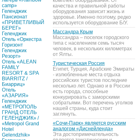
комплект оборудования. От
camp»
качества и правильной работы
Геленджик
оборудования зависит жизнь и
Пансионат
здоровье. Именно поэтому, редко
«ПРИВЕТЛИВЫЙ
используется оборудование Б/У.
БЕРЕГ»
Массандра Крым
Геленджик
Массандра – поселок городского
Отель «Оркестра
типа с населением семь тысяч
Горизонт
человек, в нескольких километрах
Геленджик
от Ялты.
Резорт»
Отель «ALEAN
Туристическая Россия
FAMILY
Египет, Турция, Арабские Эмираты
RESORT & SPA
- излюбленные места отдыха
BIARRITZ /
российских туристов последние
Биарриц»
несколько лет. Однако и в России
Отель
есть города, способные
«АЗАРИЯ»
конкурировать с заморскими
Геленджик
собратьями. Вот перечень уголков
«МЕТРОПОЛЬ
нашей страны, куда стоит
ГРАНД ОТЕЛЬ
заглянуть.
ГЕЛЕНДЖИК» /
«Сочи-Парк» является русским
«Metropol Grand
аналогом «Диснейленда»
Hotel
Эта достопримечательность
Gelendzhik»
является тематическим и