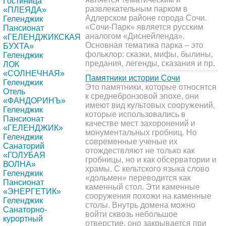
Гостиница
развлекательным парком в
«ПЛЕЯДА»
Адлерском районе города Сочи.
Геленджик
«Сочи-Парк» является русским
Пансионат
аналогом «Диснейленда».
«ГЕЛЕНДЖИКСКАЯ
Основная тематика парка – это
БУХТА»
фольклор: сказки, мифы, былины,
Геленджик
предания, легенды, сказания и пр.
ЛОК
«СОЛНЕЧНАЯ»
Памятники истории Сочи
Геленджик
Это памятники, которые относятся
Отель
к среднебронзовой эпохе, они
«ФАНДОРИНЪ»
имеют вид культовых сооружений,
Геленджик
которые использовались в
Пансионат
качестве мест захоронений и
«ГЕЛЕНДЖИК»
монументальных гробниц. Но
Геленджик
современные ученые их
Санаторий
отождествляют не только как
«ГОЛУБАЯ
гробницы, но и как обсерватории и
ВОЛНА»
храмы. С кельтского языка слово
Геленджик
«дольмен» переводится как
Пансионат
каменный стол. Эти каменные
«ЭНЕРГЕТИК»
сооружения похожи на каменные
Геленджик
столы. Внутрь домена можно
Санаторно-
войти сквозь небольшое
курортный
отверстие, оно закрывается при