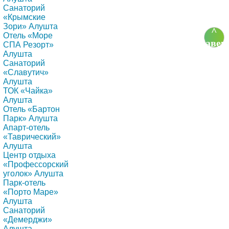
Санаторий
«Крымские
Зори» Алушта
^
Отель «Море
Навер
СПА Резорт»
Алушта
Санаторий
«Славутич»
Алушта
ТОК «Чайка»
Алушта
Отель «Бартон
Парк» Алушта
Апарт-отель
«Таврический»
Алушта
Центр отдыха
«Профессорский
уголок» Алушта
Парк-отель
«Порто Маре»
Алушта
Санаторий
«Демерджи»
Алушта