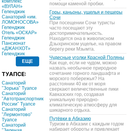
комплекс
помощи каменой пробки.
«ВУЛАН»
Геленджик
Горы, каньоны, ущелья и пещеры
Санаторий «им.
Сочи
ЛОМОНОСОВА»
При посещении Сочи туристы
Геленджик
часто посещают эту
Отель «ОСКАР»
достопримечательность.
Геленджик
Находится она в живописном
Пансионат
Дзыхринском ущелье, на правом
«ДЖАНХОТ»
берегу реки Мзымта.
Геленджик
Чудесные уголки Красной Поляны
ЕЩЕ
Как еще, если не чудом, можно
назвать необычное природное
ТУАПСЕ:
сочетание горного ландшафта и
морского побережья? На
Санаторий
расстоянии 40 км от моря
"Зорька" Туапсе
сверкают величественные пики
Санаторий
Кавказских гор, создавая
"Автотранспортник
уникальную природно-
России" Туапсе
климатическую атмосферу для
Санаторий
шикарного отдыха.
"Лермонтово"
Путёвки в Абхазию
Туапсе
Туризм в Абхазии с каждым годом
Санаторий
набирает обороты и привлекает
"Зеленая