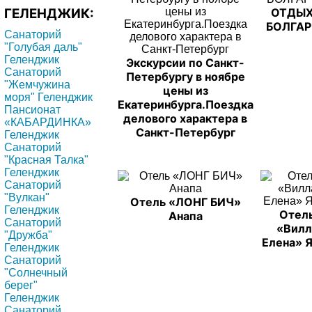
ГЕЛЕНДЖИК:
ОТДЫХ
БОЛГА
Санаторий
"Голубая даль"
Геленджик
Экскурсии по Санкт-
Санаторий
Петербургу в ноябре
"Жемчужина
цены из
моря" Геленджик
Екатеринбурга.Поездка
Пансионат
делового характера в
«КАБАРДИНКА»
Санкт-Петербург
Геленджик
Санаторий
"Красная Талка"
Геленджик
Санаторий
"Вулкан"
Отель «ЛОНГ БИЧ»
Геленджик
Отел
Анапа
Санаторий
«Вилл
"Дружба"
Елена» 
Геленджик
Санаторий
"Солнечный
берег"
Геленджик
Санаторий