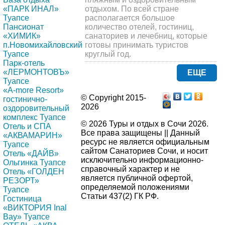
«ПАРК ИНАЛ»
отдыхом. По всей стране
Туапсе
располагается большое
Пансионат
количество отелей, гостиниц,
«ХИМИК»
санаториев и лечебниц, которые
п.Новомихайловский
готовы принимать туристов
Туапсе
круглый год.
Парк-отель
«ЛЕРМОНТОВЪ»
ЕЩЕ
Туапсе
«A-more Resort»
© Copyright 2015-
гостинично-
2026
оздоровительный
комплекс Туапсе
© 2026 Туры и отдых в Сочи 2026.
Отель и СПА
Все права защищены || Данный
«АКВАМАРИН»
ресурс не является официальным
Туапсе
сайтом Санаториев Сочи, и носит
Отель «ДАЙВ»
исключительно информационно-
Ольгинка Туапсе
справочный характер и не
Отель «ГОЛДЕН
является публичной офертой,
РЕЗОРТ»
определяемой положениями
Туапсе
Статьи 437(2) ГК РФ.
Гостиница
«ВИКТОРИЯ Inal
Bay» Туапсе