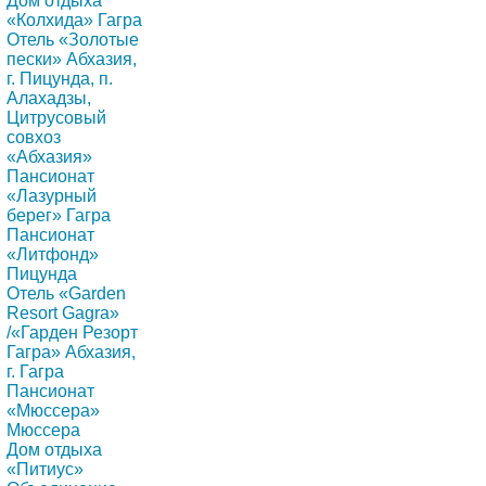
Дом отдыха
«Колхида» Гагра
Отель «Золотые
пески» Абхазия,
г. Пицунда, п.
Алахадзы,
Цитрусовый
совхоз
«Абхазия»
Пансионат
«Лазурный
берег» Гагра
Пансионат
«Литфонд»
Пицунда
Отель «Garden
Resort Gagra»
/«Гарден Резорт
Гагра» Абхазия,
г. Гагра
Пансионат
«Мюссера»
Мюссера
Дом отдыха
«Питиус»