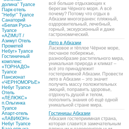
всё больше отдыхающих к
долина" Туапсе
берегам Чёрного моря. А всё
Парк-отель
почему? Потому что отдых в
"Небуг" Туапсе
Абхазии многогранен: пляжный,
Санаторий
оздоровительный, лечебный,
«Белая Русь»
горный, экскурсионный и даже
Туапсе
гастрономический.
«AZIMUT /
Азимут Отель
Лето в Абхазии
Прометей
Ласковое и тёплое Чёрное море,
Небуг» Туапсе
песчаное побережье,
Гостиничный
разнообразие растительного мира,
комплекс
уникальная природа и климат –
«ТОРНАДО»
всё это принадлежит
Туапсе
гостеприимной Абхазии. Провести
Пансионат
лето в Абхазии – это значит
«ЧЕРНОМОРЬЕ»
получить массу положительных
Небуг Туапсе
эмоций, поправить здоровье,
Отель
отдохнуть душой и телом,
«ЛЕЛЮКС»
пополнить знания об ещё одной
п.Ольгинка
уникальной стране мира.
Туапсе
Апарт-отель
Гостиницы Абхазии
«ЛАВИКОН»
Абхазия гостеприимная страна,
Небуг Туапсе
которая славится замечательным
База отдыха
пляжным и оздоровительным