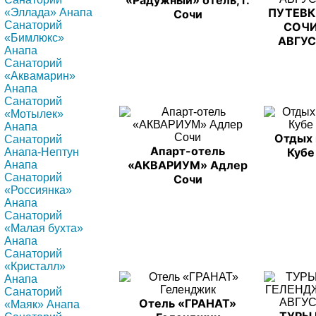
«Радужный» отель, г.
ПУТЕВК
«Эллада» Анапа
Сочи
Санаторий
СОЧ
«Бимлюкс»
АВГУ
Анапа
Санаторий
«Аквамарин»
Анапа
Санаторий
«Мотылек»
Анапа
Отдых 
Санаторий
Апарт-отель
Кубе
Анапа-Нептун
«АКВАРИУМ» Адлер
Анапа
Санаторий
Сочи
«Россиянка»
Анапа
Санаторий
«Малая бухта»
Анапа
Санаторий
«Кристалл»
Анапа
Санаторий
Отель «ГРАНАТ»
«Маяк» Анапа