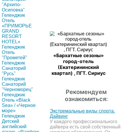
"Архипо-
Осиповка"
Геленджик
Отель
«ПРИМОРЬЕ
GRAND
RESORT
HOTEL»
Геленджик
Отель
«Бархатные сезоны»
"Прометей"
город-отель
Геленджик
(Екатерининский
Санаторий
квартал) , ПГТ. Сириус
"Русь"
Геленджик
Санаторий
"Черноморец"
Рекомендуем
Геленджик
ознакомиться:
Отель «Black
Sea» / «Черное
море»
Экстремальные виды спорта.
Геленджик
Дайвинг
Детский
У каждого профессионального
английский
дайвера есть свой собственный
лагерь «Rainbow