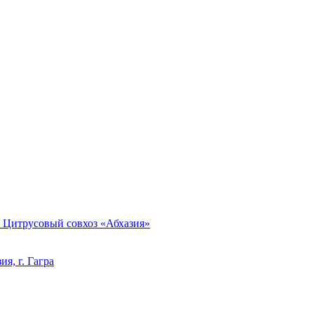
, Цитрусовый совхоз «Абхазия»
я, г. Гагра