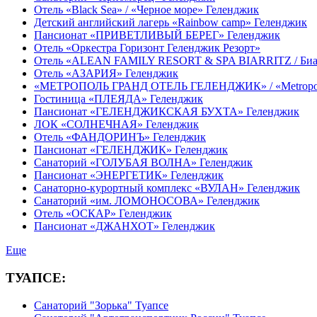
Отель «Black Sea» / «Черное море» Геленджик
Детский английский лагерь «Rainbow camp» Геленджик
Пансионат «ПРИВЕТЛИВЫЙ БЕРЕГ» Геленджик
Отель «Оркестра Горизонт Геленджик Резорт»
Отель «ALEAN FAMILY RESORT & SPA BIARRITZ / Би
Отель «АЗАРИЯ» Геленджик
«МЕТРОПОЛЬ ГРАНД ОТЕЛЬ ГЕЛЕНДЖИК» / «Metropol Gr
Гостиница «ПЛЕЯДА» Геленджик
Пансионат «ГЕЛЕНДЖИКСКАЯ БУХТА» Геленджик
ЛОК «СОЛНЕЧНАЯ» Геленджик
Отель «ФАНДОРИНЪ» Геленджик
Пансионат «ГЕЛЕНДЖИК» Геленджик
Санаторий «ГОЛУБАЯ ВОЛНА» Геленджик
Пансионат «ЭНЕРГЕТИК» Геленджик
Санаторно-курортный комплекс «ВУЛАН» Геленджик
Санаторий «им. ЛОМОНОСОВА» Геленджик
Отель «ОСКАР» Геленджик
Пансионат «ДЖАНХОТ» Геленджик
Еще
ТУАПСЕ:
Санаторий "Зорька" Туапсе