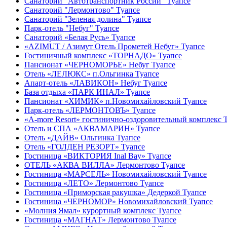
Санаторий "Автотранспортник России" Туапсе
Санаторий "Лермонтово" Туапсе
Санаторий "Зеленая долина" Туапсе
Парк-отель "Небуг" Туапсе
Санаторий «Белая Русь» Туапсе
«AZIMUT / Азимут Отель Прометей Небуг» Туапсе
Гостиничный комплекс «ТОРНАДО» Туапсе
Пансионат «ЧЕРНОМОРЬЕ» Небуг Туапсе
Отель «ЛЕЛЮКС» п.Ольгинка Туапсе
Апарт-отель «ЛАВИКОН» Небуг Туапсе
База отдыха «ПАРК ИНАЛ» Туапсе
Пансионат «ХИМИК» п.Новомихайловский Туапсе
Парк-отель «ЛЕРМОНТОВЪ» Туапсе
«A-more Resort» гостинично-оздоровительный комплекс 
Отель и СПА «АКВАМАРИН» Туапсе
Отель «ДАЙВ» Ольгинка Туапсе
Отель «ГОЛДЕН РЕЗОРТ» Туапсе
Гостиница «ВИКТОРИЯ Inal Bay» Туапсе
ОТЕЛЬ «АКВА ВИЛЛА» Лермонтово Туапсе
Гостиница «МАРСЕЛЬ» Новомихайловский Туапсе
Гостиница «ЛЕТО» Лермонтово Туапсе
Гостиница «Приморская ракушка» Дедеркой Туапсе
Гостиница «ЧЕРНОМОР» Новомихайловский Туапсе
«Молния Ямал» курортный комплекс Туапсе
Гостиница «МАГНАТ» Лермонтово Туапсе