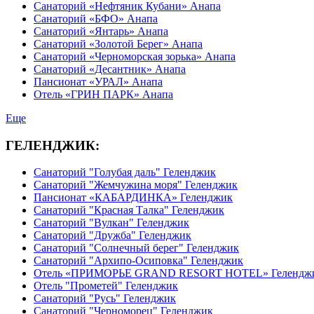
Санаторий «Нефтяник Кубани» Анапа
Санаторий «БФО» Анапа
Санаторий «Янтарь» Анапа
Санаторий «Золотой Берег» Анапа
Санаторий «Черноморская зорька» Анапа
Санаторий «Десантник» Анапа
Пансионат «УРАЛ» Анапа
Отель «ГРИН ПАРК» Анапа
Еще
ГЕЛЕНДЖИК:
Санаторий "Голубая даль" Геленджик
Санаторий "Жемчужина моря" Геленджик
Пансионат «КАБАРДИНКА» Геленджик
Санаторий "Красная Талка" Геленджик
Санаторий "Вулкан" Геленджик
Санаторий "Дружба" Геленджик
Санаторий "Солнечный берег" Геленджик
Санаторий "Архипо-Осиповка" Геленджик
Отель «ПРИМОРЬЕ GRAND RESORT HOTEL» Гелендж
Отель "Прометей" Геленджик
Санаторий "Русь" Геленджик
Санаторий "Черноморец" Геленджик