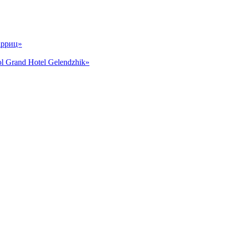
арриц»
and Hotel Gelendzhik»