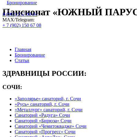
Бронирование
Пансионат «ЮЖНЫЙ ПАРУС
8 (902) 257 00 04
МАХ/Telegram:
+ 7 (902) 150 67 08
Официальный сайт по бронированию пу
Главная
Бронирование
Статьи
ЗДРАВНИЦЫ РОССИИ:
СОЧИ:
«Заполярье» санаторий, г. Сочи
«Русь» санаторий, г. Сочи
«Металлург» санаторий, г. Сочи
Санаторий «Радуга» Сочи
Санаторий «Бирюза» Сочи
Санаторий «Чемитоквадже» Сочи
Санаторий «Прогресс» Сочи