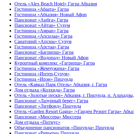
Отель «Alex Beach Hotel» Гагра Абхазия
Гостиница «Абаата» Гагра
Гостиница «Абхазия» Новый Афон
Пансионат «Аибга» Гагра
Пансионат «Айтар» Сухум
Гостиница «Амран» Гагра
Гостиница «Апсилаа» Гагра
Санаторий «Апсны» Сухум
Гостиница «Арстаа» Гагра
Пансионат «Багрипш» Гагра
Пансионат «Водопад» Новый Афон
Курортный комплекс «Гагрипш» Гагра
Гостиница «Жемчужина» Гагра
Гостиница «Интер-Сухум»
Гостиница «Ирэн» Пицунда
Отель «Кавказ Парк Отель» Абхазия, г. Гагра
Дом отдыха «Колхида» Гагра
Отель «Золотые пески» Абхазия, г. Пицунда, п. Алахадзы
Пансионат «Лазурный берег» Гагра
Пансионат «Литфонд» Пицунда
Отель «Garden Resort Gagra» /«Гарден Резорт Гагра» Абхази
Пансионат «Мюссера» Мюссера
Дом отдыха «Питиус»
Объединение пансионатов «Пицунда» Пицунда
Пансионат «Ривьера» Пицунда