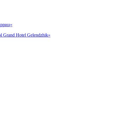
арриц»
and Hotel Gelendzhik»