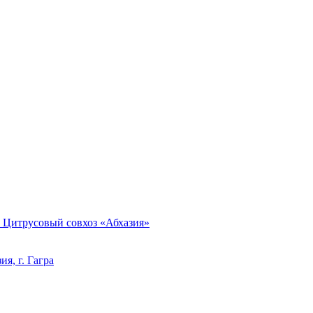
, Цитрусовый совхоз «Абхазия»
я, г. Гагра