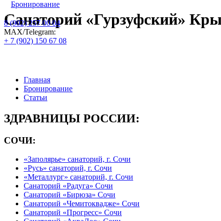
Бронирование
Санаторий «Гурзуфский» Кр
8 (902) 257 00 04
МАХ/Telegram:
+ 7 (902) 150 67 08
Официальный сайт по бронированию пу
Главная
Бронирование
Статьи
ЗДРАВНИЦЫ РОССИИ:
СОЧИ:
«Заполярье» санаторий, г. Сочи
«Русь» санаторий, г. Сочи
«Металлург» санаторий, г. Сочи
Санаторий «Радуга» Сочи
Санаторий «Бирюза» Сочи
Санаторий «Чемитоквадже» Сочи
Санаторий «Прогресс» Сочи