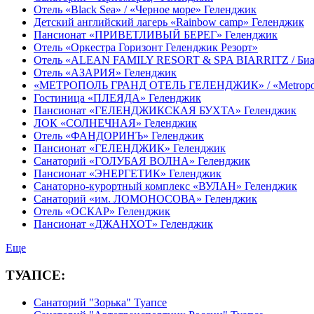
Отель «Black Sea» / «Черное море» Геленджик
Детский английский лагерь «Rainbow camp» Геленджик
Пансионат «ПРИВЕТЛИВЫЙ БЕРЕГ» Геленджик
Отель «Оркестра Горизонт Геленджик Резорт»
Отель «ALEAN FAMILY RESORT & SPA BIARRITZ / Би
Отель «АЗАРИЯ» Геленджик
«МЕТРОПОЛЬ ГРАНД ОТЕЛЬ ГЕЛЕНДЖИК» / «Metropol Gr
Гостиница «ПЛЕЯДА» Геленджик
Пансионат «ГЕЛЕНДЖИКСКАЯ БУХТА» Геленджик
ЛОК «СОЛНЕЧНАЯ» Геленджик
Отель «ФАНДОРИНЪ» Геленджик
Пансионат «ГЕЛЕНДЖИК» Геленджик
Санаторий «ГОЛУБАЯ ВОЛНА» Геленджик
Пансионат «ЭНЕРГЕТИК» Геленджик
Санаторно-курортный комплекс «ВУЛАН» Геленджик
Санаторий «им. ЛОМОНОСОВА» Геленджик
Отель «ОСКАР» Геленджик
Пансионат «ДЖАНХОТ» Геленджик
Еще
ТУАПСЕ:
Санаторий "Зорька" Туапсе