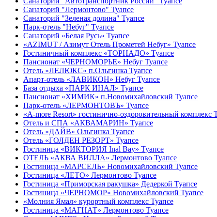
Санаторий "Автотранспортник России" Туапсе
Санаторий "Лермонтово" Туапсе
Санаторий "Зеленая долина" Туапсе
Парк-отель "Небуг" Туапсе
Санаторий «Белая Русь» Туапсе
«AZIMUT / Азимут Отель Прометей Небуг» Туапсе
Гостиничный комплекс «ТОРНАДО» Туапсе
Пансионат «ЧЕРНОМОРЬЕ» Небуг Туапсе
Отель «ЛЕЛЮКС» п.Ольгинка Туапсе
Апарт-отель «ЛАВИКОН» Небуг Туапсе
База отдыха «ПАРК ИНАЛ» Туапсе
Пансионат «ХИМИК» п.Новомихайловский Туапсе
Парк-отель «ЛЕРМОНТОВЪ» Туапсе
«A-more Resort» гостинично-оздоровительный комплекс 
Отель и СПА «АКВАМАРИН» Туапсе
Отель «ДАЙВ» Ольгинка Туапсе
Отель «ГОЛДЕН РЕЗОРТ» Туапсе
Гостиница «ВИКТОРИЯ Inal Bay» Туапсе
ОТЕЛЬ «АКВА ВИЛЛА» Лермонтово Туапсе
Гостиница «МАРСЕЛЬ» Новомихайловский Туапсе
Гостиница «ЛЕТО» Лермонтово Туапсе
Гостиница «Приморская ракушка» Дедеркой Туапсе
Гостиница «ЧЕРНОМОР» Новомихайловский Туапсе
«Молния Ямал» курортный комплекс Туапсе
Гостиница «МАГНАТ» Лермонтово Туапсе