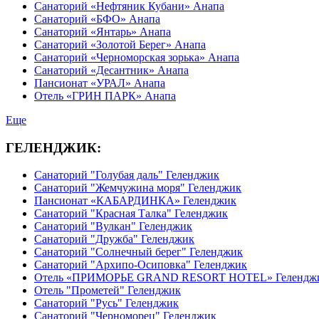
Санаторий «Нефтяник Кубани» Анапа
Санаторий «БФО» Анапа
Санаторий «Янтарь» Анапа
Санаторий «Золотой Берег» Анапа
Санаторий «Черноморская зорька» Анапа
Санаторий «Десантник» Анапа
Пансионат «УРАЛ» Анапа
Отель «ГРИН ПАРК» Анапа
Еще
ГЕЛЕНДЖИК:
Санаторий "Голубая даль" Геленджик
Санаторий "Жемчужина моря" Геленджик
Пансионат «КАБАРДИНКА» Геленджик
Санаторий "Красная Талка" Геленджик
Санаторий "Вулкан" Геленджик
Санаторий "Дружба" Геленджик
Санаторий "Солнечный берег" Геленджик
Санаторий "Архипо-Осиповка" Геленджик
Отель «ПРИМОРЬЕ GRAND RESORT HOTEL» Гелендж
Отель "Прометей" Геленджик
Санаторий "Русь" Геленджик
Санаторий "Черноморец" Геленджик