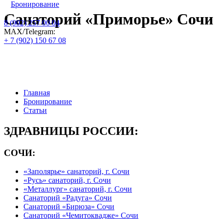
Бронирование
Санаторий «Приморье» Сочи
8 (902) 257 00 04
МАХ/Telegram:
+ 7 (902) 150 67 08
Официальный сайт по бронированию
путевок и номеров : цены на 2026 год:
Главная
Бронирование
Статьи
ЗДРАВНИЦЫ РОССИИ:
СОЧИ:
«Заполярье» санаторий, г. Сочи
«Русь» санаторий, г. Сочи
«Металлург» санаторий, г. Сочи
Санаторий «Радуга» Сочи
Санаторий «Бирюза» Сочи
Санаторий «Чемитоквадже» Сочи