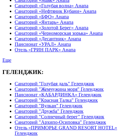
Санаторий «Маяк» Анапа
Санаторий «Голубая волна» Анапа
Санаторий «Нефтяник Кубани» Анапа
Санаторий «БФО» Анапа
Санаторий «Янтарь» Анапа
Санаторий «Золотой Берег» Анапа
Санаторий «Черноморская зорька» Анапа
Санаторий «Десантник» Анапа
Пансионат «УРАЛ» Анапа
Отель «ГРИН ПАРК» Анапа
Еще
ГЕЛЕНДЖИК:
Санаторий "Голубая даль" Геленджик
Санаторий "Жемчужина моря" Геленджик
Пансионат «КАБАРДИНКА» Геленджик
Санаторий "Красная Талка" Геленджик
Санаторий "Вулкан" Геленджик
Санаторий "Дружба" Геленджик
Санаторий "Солнечный берег" Геленджик
Санаторий "Архипо-Осиповка" Геленджик
Отель «ПРИМОРЬЕ GRAND RESORT HOTEL»
Геленджик