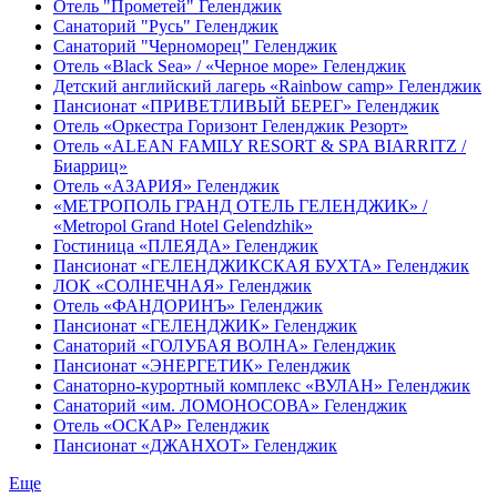
Отель "Прометей" Геленджик
Санаторий "Русь" Геленджик
Санаторий "Черноморец" Геленджик
Отель «Black Sea» / «Черное море» Геленджик
Детский английский лагерь «Rainbow camp» Геленджик
Пансионат «ПРИВЕТЛИВЫЙ БЕРЕГ» Геленджик
Отель «Оркестра Горизонт Геленджик Резорт»
Отель «ALEAN FAMILY RESORT & SPA BIARRITZ /
Биарриц»
Отель «АЗАРИЯ» Геленджик
«МЕТРОПОЛЬ ГРАНД ОТЕЛЬ ГЕЛЕНДЖИК» /
«Metropol Grand Hotel Gelendzhik»
Гостиница «ПЛЕЯДА» Геленджик
Пансионат «ГЕЛЕНДЖИКСКАЯ БУХТА» Геленджик
ЛОК «СОЛНЕЧНАЯ» Геленджик
Отель «ФАНДОРИНЪ» Геленджик
Пансионат «ГЕЛЕНДЖИК» Геленджик
Санаторий «ГОЛУБАЯ ВОЛНА» Геленджик
Пансионат «ЭНЕРГЕТИК» Геленджик
Санаторно-курортный комплекс «ВУЛАН» Геленджик
Санаторий «им. ЛОМОНОСОВА» Геленджик
Отель «ОСКАР» Геленджик
Пансионат «ДЖАНХОТ» Геленджик
Еще