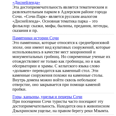
«Диснейленда»
Эта достопримечательность является тематическим и
развлекательным парком в Адлерском районе города
Сочи. «Сочи-Парк» является русским аналогом
«Диснейленда». Основная тематика парка – это
фольклор: сказки, мифы, былины, предания, легенды,
сказания и пр.
Памятники истории Сочи
Это памятники, которые относятся к среднебронзовой
эпохе, они имеют вид культовых сооружений, которые
использовались в качестве мест захоронений и
монументальных гробниц. Но современные ученые их
отождествляют не только как гробницы, но и как
обсерватории и храмы. С кельтского языка слово
«дольмен» переводится как каменный стол. Эти
каменные сооружения похожи на каменные столы.
Внутрь домена можно войти сквозь небольшое
отверстие, оно закрывается при помощи каменой
пробки.
Горы, каньоны, ущелья и пещеры Сочи
При посещении Сочи туристы часто посещают эту
достопримечательность. Находится она в живописном
Дзыхринском ущелье, на правом берегу реки Мзымта.