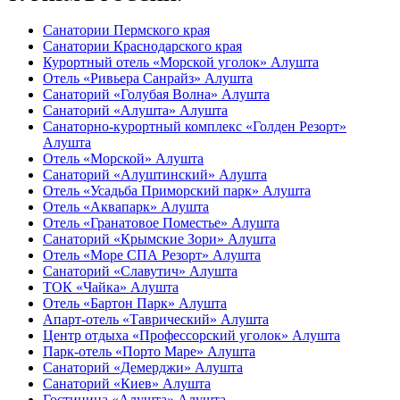
Санатории Пермского края
Санатории Краснодарского края
Курортный отель «Морской уголок» Алушта
Отель «Ривьера Санрайз» Алушта
Санаторий «Голубая Волна» Алушта
Санаторий «Алушта» Алушта
Санаторно-курортный комплекс «Голден Резорт»
Алушта
Отель «Морской» Алушта
Санаторий «Алуштинский» Алушта
Отель «Усадьба Приморский парк» Алушта
Отель «Аквапарк» Алушта
Отель «Гранатовое Поместье» Алушта
Санаторий «Крымские Зори» Алушта
Отель «Море СПА Резорт» Алушта
Санаторий «Славутич» Алушта
ТОК «Чайка» Алушта
Отель «Бартон Парк» Алушта
Апарт-отель «Таврический» Алушта
Центр отдыха «Профессорский уголок» Алушта
Парк-отель «Порто Маре» Алушта
Санаторий «Демерджи» Алушта
Санаторий «Киев» Алушта
Гостиница «Алушта» Алушта