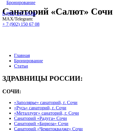
Бронирование
Санаторий «Салют» Сочи
8 (902) 257 00 04
МАХ/Telegram:
+ 7 (902) 150 67 08
Официальный сайт по бронированию
путевок и номеров : цены на 2026 год:
Главная
Бронирование
Статьи
ЗДРАВНИЦЫ РОССИИ:
СОЧИ:
«Заполярье» санаторий, г. Сочи
«Русь» санаторий, г. Сочи
«Металлург» санаторий, г. Сочи
Санаторий «Радуга» Сочи
Санаторий «Бирюза» Сочи
Санаторий «Чемитоквадже» Сочи