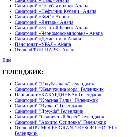
Санаторий «Маяк» Анапа
Санаторий «Голубая волна» Анапа
Санаторий «Нефтяник Кубани» Анапа
Санаторий «БФО» Анапа
Санаторий «Янтарь» Анапа
Санаторий «Золотой Берег» Анапа
Санаторий «Черноморская зорька» Анапа
Санаторий «Десантник» Анапа
Пансионат «УРАЛ» Анапа
Отель «ГРИН ПАРК» Анапа
Еще
ГЕЛЕНДЖИК:
Санаторий "Голубая даль" Геленджик
Санаторий "Жемчужина моря" Геленджик
Пансионат «КАБАРДИНКА» Геленджик
Санаторий "Красная Талка" Геленджик
Санаторий "Вулкан" Геленджик
Санаторий "Дружба" Геленджик
Санаторий "Солнечный берег" Геленджик
Санаторий "Архипо-Осиповка" Геленджик
Отель «ПРИМОРЬЕ GRAND RESORT HOTEL»
Геленджик