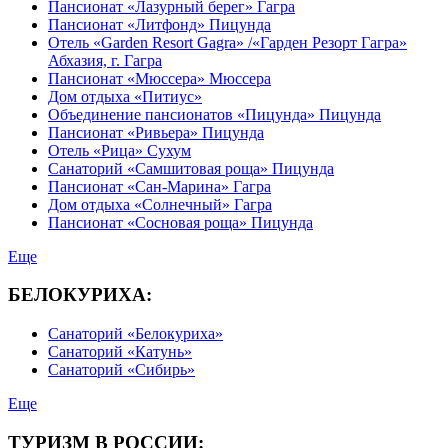
Пансионат «Лазурный берег» Гагра
Пансионат «Литфонд» Пицунда
Отель «Garden Resort Gagra» /«Гарден Резорт Гагра»
Абхазия, г. Гагра
Пансионат «Мюссера» Мюссера
Дом отдыха «Питиус»
Объединение пансионатов «Пицунда» Пицунда
Пансионат «Ривьера» Пицунда
Отель «Рица» Сухум
Санаторий «Самшитовая роща» Пицунда
Пансионат «Сан-Марина» Гагра
Дом отдыха «Солнечный» Гагра
Пансионат «Сосновая роща» Пицунда
Еще
БЕЛОКУРИХА:
Санаторий «Белокуриха»
Санаторий «Катунь»
Санаторий «Сибирь»
Еще
ТУРИЗМ В РОССИИ: