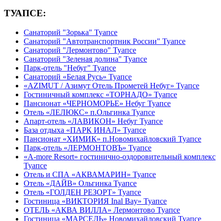
ТУАПСЕ:
Санаторий "Зорька" Туапсе
Санаторий "Автотранспортник России" Туапсе
Санаторий "Лермонтово" Туапсе
Санаторий "Зеленая долина" Туапсе
Парк-отель "Небуг" Туапсе
Санаторий «Белая Русь» Туапсе
«AZIMUT / Азимут Отель Прометей Небуг» Туапсе
Гостиничный комплекс «ТОРНАДО» Туапсе
Пансионат «ЧЕРНОМОРЬЕ» Небуг Туапсе
Отель «ЛЕЛЮКС» п.Ольгинка Туапсе
Апарт-отель «ЛАВИКОН» Небуг Туапсе
База отдыха «ПАРК ИНАЛ» Туапсе
Пансионат «ХИМИК» п.Новомихайловский Туапсе
Парк-отель «ЛЕРМОНТОВЪ» Туапсе
«A-more Resort» гостинично-оздоровительный комплекс
Туапсе
Отель и СПА «АКВАМАРИН» Туапсе
Отель «ДАЙВ» Ольгинка Туапсе
Отель «ГОЛДЕН РЕЗОРТ» Туапсе
Гостиница «ВИКТОРИЯ Inal Bay» Туапсе
ОТЕЛЬ «АКВА ВИЛЛА» Лермонтово Туапсе
Гостиница «МАРСЕЛЬ» Новомихайловский Туапсе