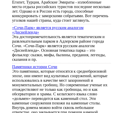
Египет, Турция, Арабские Эмираты - излюбленные
места отдыха российских туристов последние несколько
лет. Однако и в России есть города, способные
конкурировать с заморскими собратьями. Вот перечень
уголков нашей страны, куда стоит заглянуть.
«Сочи-Парк» является русским аналогом
«Диснейленда»
Эта достопримечательность является тематическим и
развлекательным парком в Адлерском районе города
Сочи. «Сочи-Парк» является русским аналогом
«Диснейленда». Основная тематика парка – это
фольклор: сказки, мифы, былины, предания, легенды,
сказания и пр.
Памятники истории Сочи
Это памятники, которые относятся к среднебронзовой
эпохе, они имеют вид культовых сооружений, которые
использовались в качестве мест захоронений и
монументальных гробниц. Но современные ученые их
отождествляют не только как гробницы, но и как
обсерватории и храмы. С кельтского языка слово
«дольмен» переводится как каменный стол. Эти
каменные сооружения похожи на каменные столы.
Внутрь домена можно войти сквозь небольшое
отверстие, оно закрывается при помощи каменой