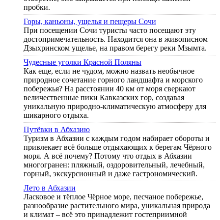
пробки.
Горы, каньоны, ущелья и пещеры Сочи
При посещении Сочи туристы часто посещают эту
достопримечательность. Находится она в живописном
Дзыхринском ущелье, на правом берегу реки Мзымта.
Чудесные уголки Красной Поляны
Как еще, если не чудом, можно назвать необычное
природное сочетание горного ландшафта и морского
побережья? На расстоянии 40 км от моря сверкают
величественные пики Кавказских гор, создавая
уникальную природно-климатическую атмосферу для
шикарного отдыха.
Путёвки в Абхазию
Туризм в Абхазии с каждым годом набирает обороты и
привлекает всё больше отдыхающих к берегам Чёрного
моря. А всё почему? Потому что отдых в Абхазии
многогранен: пляжный, оздоровительный, лечебный,
горный, экскурсионный и даже гастрономический.
Лето в Абхазии
Ласковое и тёплое Чёрное море, песчаное побережье,
разнообразие растительного мира, уникальная природа
и климат – всё это принадлежит гостеприимной