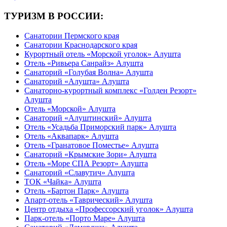
ТУРИЗМ В РОССИИ:
Санатории Пермского края
Санатории Краснодарского края
Курортный отель «Морской уголок» Алушта
Отель «Ривьера Санрайз» Алушта
Санаторий «Голубая Волна» Алушта
Санаторий «Алушта» Алушта
Санаторно-курортный комплекс «Голден Резорт»
Алушта
Отель «Морской» Алушта
Санаторий «Алуштинский» Алушта
Отель «Усадьба Приморский парк» Алушта
Отель «Аквапарк» Алушта
Отель «Гранатовое Поместье» Алушта
Санаторий «Крымские Зори» Алушта
Отель «Море СПА Резорт» Алушта
Санаторий «Славутич» Алушта
ТОК «Чайка» Алушта
Отель «Бартон Парк» Алушта
Апарт-отель «Таврический» Алушта
Центр отдыха «Профессорский уголок» Алушта
Парк-отель «Порто Маре» Алушта