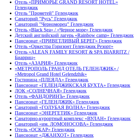
Отель «ПРИМОРЬЕ GRAND RESORT HOTEL»
Геленджик
Отель "Прометей" Геленджик
Санаторий "Русь" Геленджик
Санаторий "Черноморец" Геленджик
Отель «Black Sea» / «Черное море» Геленджик
Детский английский лагерь «Rainbow camp» Геленджик
Пансионат «ПРИВЕТЛИВЫЙ БЕРЕГ» Геленджик
Отель «Оркестра Горизонт Геленджик Резорт»
Отель «ALEAN FAMILY RESORT & SPA BIARRITZ /
Биарриц»
Отель «АЗАРИЯ» Геленджик
«МЕТРОПОЛЬ ГРАНД ОТЕЛЬ ГЕЛЕНДЖИК» /
«Metropol Grand Hotel Gelendzhik»
Гостиница «ПЛЕЯДА» Геленджик
Пансионат «ГЕЛЕНДЖИКСКАЯ БУХТА» Геленджик
ЛОК «СОЛНЕЧНАЯ» Геленджик
Отель «ФАНДОРИНЪ» Геленджик
Пансионат «ГЕЛЕНДЖИК» Геленджик
Санаторий «ГОЛУБАЯ ВОЛНА» Геленджик
Пансионат «ЭНЕРГЕТИК» Геленджик
Санаторно-курортный комплекс «ВУЛАН» Геленджик
Санаторий «им. ЛОМОНОСОВА» Геленджик
Отель «ОСКАР» Геленджик
Пансионат «ДЖАНХОТ» Геленджик