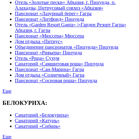
Отель «Золотые пески» Абхазия, г. Пицунда, п.
Алахадзы, Цитрусовый совхоз «Абхазия»
Пансионат «Лазурный берег» Гагра
Пансионат «Литфонд» Пицунда
Отель «Garden Resort Gagra» /«Гарден Резорт Гагра»
Абхазия, г. Гагра
Пансионат «Мюссера» Мюссера
Дом отдыха «Питиус»
Объединение пансионатов «Пицунда» Пицунда
Пансионат «Ривьера» Пицунда
Отель «Рица» Сухум
Санаторий «Самшитовая роща» Пицунда
Пансионат «Сан-Марина» Гагра
Дом отдыха «Солнечный» Гагра
Пансионат «Сосновая роща» Пицунда
Еще
БЕЛОКУРИХА:
Санаторий «Белокуриха»
Санаторий «Катунь»
Санаторий «Сибирь»
Еще