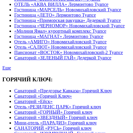
ОТЕЛЬ «АКВА ВИЛЛА» Лермонтово Туапсе
Гостиница «МАРСЕЛЬ» Новомихайловский Туапсе
Гостиница «ЛЕТО» Лермонтово Туапсе
Гостиница «Приморская ракушка» Дедеркой Туапсе
Гостиница «ЧЕРНОМОР» Новомихайловский Туапсе
«Молния Ямал» курортный комплекс Туапсе
Гостиница «МАГНАТ» Лермонтово Туапсе
Отель «АМИГО» Новомихайловский Туапсе
Отель «САЛЮТ» Новомихайловский Туапсе
Пансионат «ВОСТОК» Новомихайловский-2 Туапсе
Санаторий «ЗЕЛЕНЫЙ ГАЙ» Дедеркой Туапсе
Еще
ГОРЯЧИЙ КЛЮЧ:
Санаторий «Предгорье Кавказа» Горячий Ключ
Санаторий «Горячий Ключ»
Санаторий «Ейск»
Отель «РЕЗИДЕНС ПАРК» Горячий ключ
Санаторий «ГОРНЫЙ» Горячий ключ
Санаторий «ЗВЕЗДНЫЙ» Горячий ключ
Мини-отель «ПАРАДИЗ» Горячий ключ
САНАТОРИЙ «РУСЬ» Горячий ключ