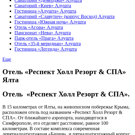
Санаторий «Демерджи» Алушта
Санаторий «Киев» Алушта
Гостиница «Алушта» Алушта
Санаторий «Славутич» (корпус Восход) Алушта
Гостиница «Южная ночь» Алушта
Отель «Агора» Алушта
Пансионат «Нева» Алушта
Парк-отель «Прага» Алушта
Отель «35-й меридиан» Алушта
Гостиница «Легенда» Алушта
Еще
Отель «Респект Холл Резорт & СПА»
Ялта
Отель «Респект Холл Резорт & СПА».
В 15 километрах от Ялты, на живописном побережье Крыма,
расположен отель под названием «Респект Холл Резорт &
СПА». От ближайшего аэропорта, находящегося в
Симферополе, его отделяет расстояние, равное 100
километрам. В составе комплекса современная
девятнадцатиэтажная «Башня», и пятнадцатиэтажный корпус