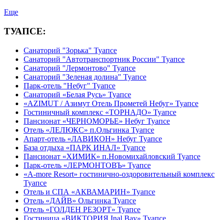
Еще
ТУАПСЕ:
Санаторий "Зорька" Туапсе
Санаторий "Автотранспортник России" Туапсе
Санаторий "Лермонтово" Туапсе
Санаторий "Зеленая долина" Туапсе
Парк-отель "Небуг" Туапсе
Санаторий «Белая Русь» Туапсе
«AZIMUT / Азимут Отель Прометей Небуг» Туапсе
Гостиничный комплекс «ТОРНАДО» Туапсе
Пансионат «ЧЕРНОМОРЬЕ» Небуг Туапсе
Отель «ЛЕЛЮКС» п.Ольгинка Туапсе
Апарт-отель «ЛАВИКОН» Небуг Туапсе
База отдыха «ПАРК ИНАЛ» Туапсе
Пансионат «ХИМИК» п.Новомихайловский Туапсе
Парк-отель «ЛЕРМОНТОВЪ» Туапсе
«A-more Resort» гостинично-оздоровительный комплекс
Туапсе
Отель и СПА «АКВАМАРИН» Туапсе
Отель «ДАЙВ» Ольгинка Туапсе
Отель «ГОЛДЕН РЕЗОРТ» Туапсе
Гостиница «ВИКТОРИЯ Inal Bay» Туапсе