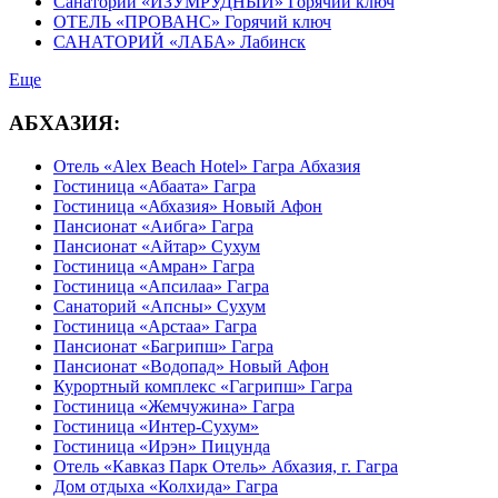
Санаторий «ИЗУМРУДНЫЙ» Горячий ключ
ОТЕЛЬ «ПРОВАНС» Горячий ключ
САНАТОРИЙ «ЛАБА» Лабинск
Еще
АБХАЗИЯ:
Отель «Alex Beach Hotel» Гагра Абхазия
Гостиница «Абаата» Гагра
Гостиница «Абхазия» Новый Афон
Пансионат «Аибга» Гагра
Пансионат «Айтар» Сухум
Гостиница «Амран» Гагра
Гостиница «Апсилаа» Гагра
Санаторий «Апсны» Сухум
Гостиница «Арстаа» Гагра
Пансионат «Багрипш» Гагра
Пансионат «Водопад» Новый Афон
Курортный комплекс «Гагрипш» Гагра
Гостиница «Жемчужина» Гагра
Гостиница «Интер-Сухум»
Гостиница «Ирэн» Пицунда
Отель «Кавказ Парк Отель» Абхазия, г. Гагра
Дом отдыха «Колхида» Гагра