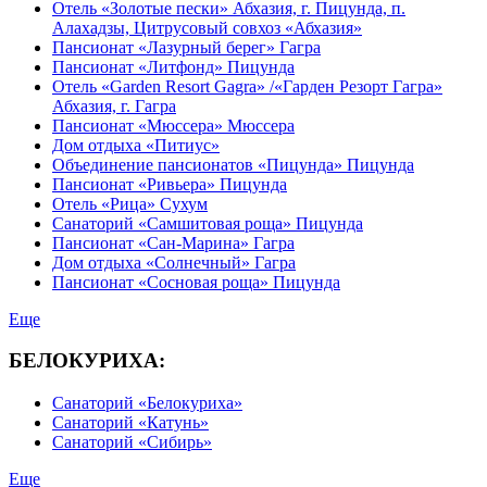
Отель «Золотые пески» Абхазия, г. Пицунда, п.
Алахадзы, Цитрусовый совхоз «Абхазия»
Пансионат «Лазурный берег» Гагра
Пансионат «Литфонд» Пицунда
Отель «Garden Resort Gagra» /«Гарден Резорт Гагра»
Абхазия, г. Гагра
Пансионат «Мюссера» Мюссера
Дом отдыха «Питиус»
Объединение пансионатов «Пицунда» Пицунда
Пансионат «Ривьера» Пицунда
Отель «Рица» Сухум
Санаторий «Самшитовая роща» Пицунда
Пансионат «Сан-Марина» Гагра
Дом отдыха «Солнечный» Гагра
Пансионат «Сосновая роща» Пицунда
Еще
БЕЛОКУРИХА:
Санаторий «Белокуриха»
Санаторий «Катунь»
Санаторий «Сибирь»
Еще