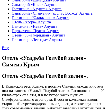
Санаторий «Демерджи» Алушта
Санаторий «Киев» Алушта
Гостиница «Алушта» Алушта
Санаторий «Славутич» (корпус Восход) Алушта
Гостиница «Южная ночь» Алушта
Отель «Агора» Алушта
Пансионат «Нева» Алушта
Парк-отель «Прага» Алушта
Отель «35-й меридиан» Алушта
Гостиница «Легенда» Алушта
Еще
Отель «Усадьба Голубой залив»
Симеиз Крым
Отель «Усадьба Голубой залив».
В Крымской республике, в посёлке Симеиз, находится отель
под названием «Усадьба Голубой залив». Расположен он в 20
километрах от Ялты, и в полутора часах пути от
Симферопольского аэропорта. В состав комплекса входит
старинный отреставрированный дворец, а также группа из
трёх современных зданий. Работает заведение круглый год, и