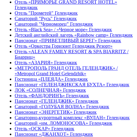
Отель «ПРИМОРЬЕ GRAND RESORT HOTEL»
Геленджик
Отель "Прометей" Геленджик
Санаторий "Русь" Геленджик
Санаторий "Черноморец" Геленджик
Отель «Black Sea» / «Черное море» Геленджик
Детский английский лагерь «Rainbow camp» Геленджик
Пансионат «ПРИВЕТЛИВЫЙ БЕРЕГ» Геленджик
Отель «Оркестра Горизонт Геленджик Резорт»
Отель «ALEAN FAMILY RESORT & SPA BIARRITZ /
Биарриц»
Отель «АЗАРИЯ» Геленджик
«МЕТРОПОЛЬ ГРАНД ОТЕЛЬ ГЕЛЕНДЖИК» /
«Metropol Grand Hotel Gelendzhik»
Гостиница «ПЛЕЯДА» Геленджик
Пансионат «ГЕЛЕНДЖИКСКАЯ БУХТА» Геленджик
ЛОК «СОЛНЕЧНАЯ» Геленджик
Отель «ФАНДОРИНЪ» Геленджик
Пансионат «ГЕЛЕНДЖИК» Геленджик
Санаторий «ГОЛУБАЯ ВОЛНА» Геленджик
Пансионат «ЭНЕРГЕТИК» Геленджик
Санаторно-курортный комплекс «ВУЛАН» Геленджик
Санаторий «им. ЛОМОНОСОВА» Геленджик
Отель «ОСКАР» Геленджик
Пансионат «ДЖАНХОТ» Геленджик