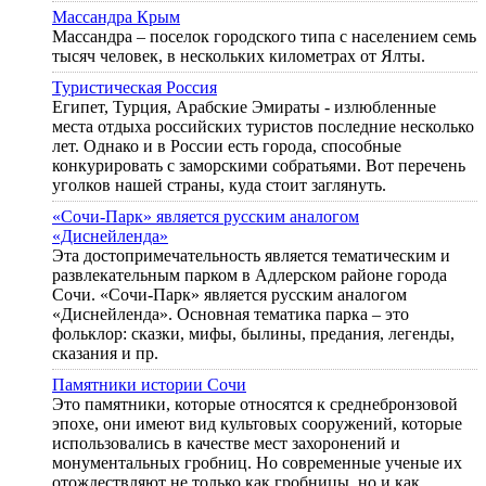
Массандра Крым
Массандра – поселок городского типа с населением семь
тысяч человек, в нескольких километрах от Ялты.
Туристическая Россия
Египет, Турция, Арабские Эмираты - излюбленные
места отдыха российских туристов последние несколько
лет. Однако и в России есть города, способные
конкурировать с заморскими собратьями. Вот перечень
уголков нашей страны, куда стоит заглянуть.
«Сочи-Парк» является русским аналогом
«Диснейленда»
Эта достопримечательность является тематическим и
развлекательным парком в Адлерском районе города
Сочи. «Сочи-Парк» является русским аналогом
«Диснейленда». Основная тематика парка – это
фольклор: сказки, мифы, былины, предания, легенды,
сказания и пр.
Памятники истории Сочи
Это памятники, которые относятся к среднебронзовой
эпохе, они имеют вид культовых сооружений, которые
использовались в качестве мест захоронений и
монументальных гробниц. Но современные ученые их
отождествляют не только как гробницы, но и как