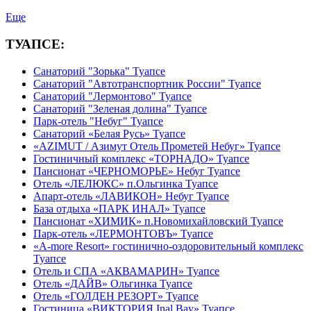
Еще
ТУАПСЕ:
Санаторий "Зорька" Туапсе
Санаторий "Автотранспортник России" Туапсе
Санаторий "Лермонтово" Туапсе
Санаторий "Зеленая долина" Туапсе
Парк-отель "Небуг" Туапсе
Санаторий «Белая Русь» Туапсе
«AZIMUT / Азимут Отель Прометей Небуг» Туапсе
Гостиничный комплекс «ТОРНАДО» Туапсе
Пансионат «ЧЕРНОМОРЬЕ» Небуг Туапсе
Отель «ЛЕЛЮКС» п.Ольгинка Туапсе
Апарт-отель «ЛАВИКОН» Небуг Туапсе
База отдыха «ПАРК ИНАЛ» Туапсе
Пансионат «ХИМИК» п.Новомихайловский Туапсе
Парк-отель «ЛЕРМОНТОВЪ» Туапсе
«A-more Resort» гостинично-оздоровительный комплекс
Туапсе
Отель и СПА «АКВАМАРИН» Туапсе
Отель «ДАЙВ» Ольгинка Туапсе
Отель «ГОЛДЕН РЕЗОРТ» Туапсе
Гостиница «ВИКТОРИЯ Inal Bay» Туапсе