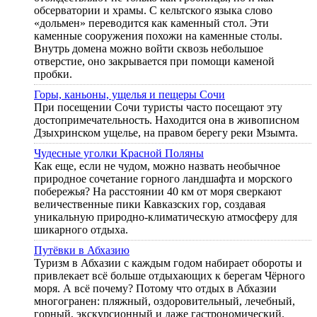
обсерватории и храмы. С кельтского языка слово
«дольмен» переводится как каменный стол. Эти
каменные сооружения похожи на каменные столы.
Внутрь домена можно войти сквозь небольшое
отверстие, оно закрывается при помощи каменой
пробки.
Горы, каньоны, ущелья и пещеры Сочи
При посещении Сочи туристы часто посещают эту
достопримечательность. Находится она в живописном
Дзыхринском ущелье, на правом берегу реки Мзымта.
Чудесные уголки Красной Поляны
Как еще, если не чудом, можно назвать необычное
природное сочетание горного ландшафта и морского
побережья? На расстоянии 40 км от моря сверкают
величественные пики Кавказских гор, создавая
уникальную природно-климатическую атмосферу для
шикарного отдыха.
Путёвки в Абхазию
Туризм в Абхазии с каждым годом набирает обороты и
привлекает всё больше отдыхающих к берегам Чёрного
моря. А всё почему? Потому что отдых в Абхазии
многогранен: пляжный, оздоровительный, лечебный,
горный, экскурсионный и даже гастрономический.