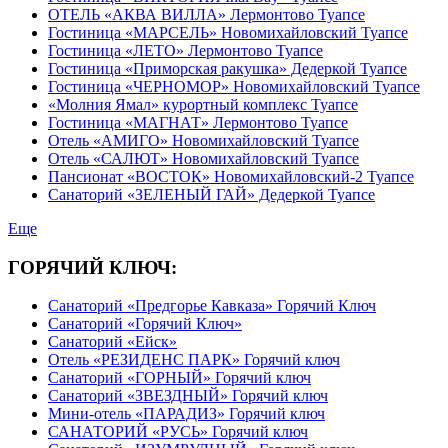
ОТЕЛЬ «АКВА ВИЛЛА» Лермонтово Туапсе
Гостиница «МАРСЕЛЬ» Новомихайловский Туапсе
Гостиница «ЛЕТО» Лермонтово Туапсе
Гостиница «Приморская ракушка» Дедеркой Туапсе
Гостиница «ЧЕРНОМОР» Новомихайловский Туапсе
«Молния Ямал» курортный комплекс Туапсе
Гостиница «МАГНАТ» Лермонтово Туапсе
Отель «АМИГО» Новомихайловский Туапсе
Отель «САЛЮТ» Новомихайловский Туапсе
Пансионат «ВОСТОК» Новомихайловский-2 Туапсе
Санаторий «ЗЕЛЕНЫЙ ГАЙ» Дедеркой Туапсе
Еще
ГОРЯЧИЙ КЛЮЧ:
Санаторий «Предгорье Кавказа» Горячий Ключ
Санаторий «Горячий Ключ»
Санаторий «Ейск»
Отель «РЕЗИДЕНС ПАРК» Горячий ключ
Санаторий «ГОРНЫЙ» Горячий ключ
Санаторий «ЗВЕЗДНЫЙ» Горячий ключ
Мини-отель «ПАРАДИЗ» Горячий ключ
САНАТОРИЙ «РУСЬ» Горячий ключ