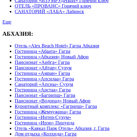
Санаторий «ИЗУМРУДНЫЙ» Горячий ключ
ОТЕЛЬ «ПРОВАНС» Горячий ключ
САНАТОРИЙ «ЛАБА» Лабинск
Еще
АБХАЗИЯ:
Отель «Alex Beach Hotel» Гагра Абхазия
Гостиница «Абаата» Гагра
Гостиница «Абхазия» Новый Афон
Пансионат «Аибга» Гагра
Пансионат «Айтар» Сухум
Гостиница «Амран» Гагра
Гостиница «Апсилаа» Гагра
Санаторий «Апсны» Сухум
Гостиница «Арстаа» Гагра
Пансионат «Багрипш» Гагра
Пансионат «Водопад» Новый Афон
Курортный комплекс «Гагрипш» Гагра
Гостиница «Жемчужина» Гагра
Гостиница «Интер-Сухум»
Гостиница «Ирэн» Пицунда
Отель «Кавказ Парк Отель» Абхазия, г. Гагра
Дом отдыха «Колхида» Гагра