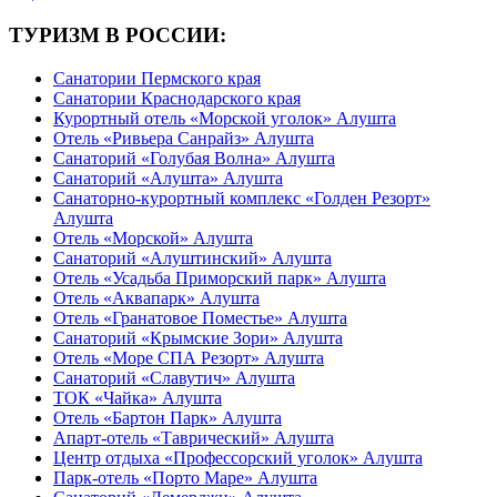
ТУРИЗМ В РОССИИ:
Санатории Пермского края
Санатории Краснодарского края
Курортный отель «Морской уголок» Алушта
Отель «Ривьера Санрайз» Алушта
Санаторий «Голубая Волна» Алушта
Санаторий «Алушта» Алушта
Санаторно-курортный комплекс «Голден Резорт»
Алушта
Отель «Морской» Алушта
Санаторий «Алуштинский» Алушта
Отель «Усадьба Приморский парк» Алушта
Отель «Аквапарк» Алушта
Отель «Гранатовое Поместье» Алушта
Санаторий «Крымские Зори» Алушта
Отель «Море СПА Резорт» Алушта
Санаторий «Славутич» Алушта
ТОК «Чайка» Алушта
Отель «Бартон Парк» Алушта
Апарт-отель «Таврический» Алушта
Центр отдыха «Профессорский уголок» Алушта
Парк-отель «Порто Маре» Алушта